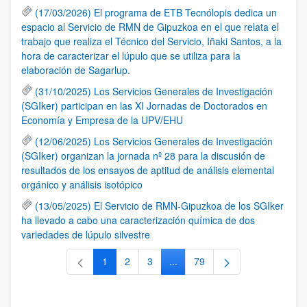
(17/03/2026) El programa de ETB Tecnólopis dedica un
espacio al Servicio de RMN de Gipuzkoa en el que relata el
trabajo que realiza el Técnico del Servicio, Iñaki Santos, a la
hora de caracterizar el lúpulo que se utiliza para la
elaboración de Sagarlup.
(31/10/2025) Los Servicios Generales de Investigación
(SGIker) participan en las XI Jornadas de Doctorados en
Economía y Empresa de la UPV/EHU
(12/06/2025) Los Servicios Generales de Investigación
(SGIker) organizan la jornada nº 28 para la discusión de
resultados de los ensayos de aptitud de análisis elemental
orgánico y análisis isotópico
(13/05/2025) El Servicio de RMN-Gipuzkoa de los SGIker
ha llevado a cabo una caracterización química de dos
variedades de lúpulo silvestre
1
2
3
...
79
Página
Página
Página
Páginas intermedias Use TAB 
Página