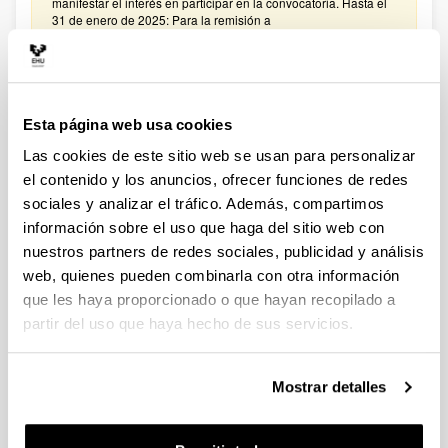
manifestar el interés en participar en la convocatoria. Hasta el
31 de enero de 2025: Para la remisión a
convocatoriasestatales.dgi@ehu.es del ANEXO
PRESUPUESTO
CONVOCATORIA PROYECTOS DE COLABORACIÓN
PÚBLICO-PRIVADA 2023
Esta página web usa cookies
Plazo de presentación cerrado: 30/01/2024 - 20/02/2024
Las cookies de este sitio web se usan para personalizar
El plazo para presentar solicitudes finaliza el 20 de febrero de
el contenido y los anuncios, ofrecer funciones de redes
2024 a las 14:00. Hasta el 12 de febrero de 2024: Para
sociales y analizar el tráfico. Además, compartimos
manifestar el interés en participar en la convocatoria. Hasta el
16 de febrero de 2024: Para la remisión a
información sobre el uso que haga del sitio web con
convocatoriasestatales.dgi@ehu.es del ANEXO
nuestros partners de redes sociales, publicidad y análisis
PRESUPUESTO
web, quienes pueden combinarla con otra información
que les haya proporcionado o que hayan recopilado a
Ayudas del Programa Red Guipuzcoana de Ciencia,
partir del uso que haya hecho de sus servicios.
Tecnología e Innovación 2023
Plazo de presentación cerrado: 21/03/2023 - 19/04/2023 13:00
El plazo para presentar solicitudes, finaliza el 19 de abril de
Mostrar detalles
2023 a las 13:00 (hora peninsular) PLAZO INTERNO UPV/EHU
17/04/2023