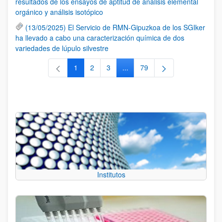
resultados de los ensayos de aptitud de análisis elemental
orgánico y análisis isotópico
(13/05/2025) El Servicio de RMN-Gipuzkoa de los SGIker
ha llevado a cabo una caracterización química de dos
variedades de lúpulo silvestre
1
2
3
...
79
Página
Página
Página
Páginas intermedias Use TAB 
Página
Institutos