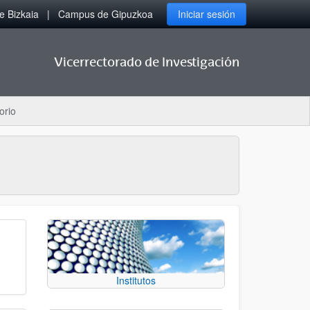
 Bizkaia
Campus de Gipuzkoa
Iniciar sesión
Vicerrectorado de Investigación
orio
Institutos