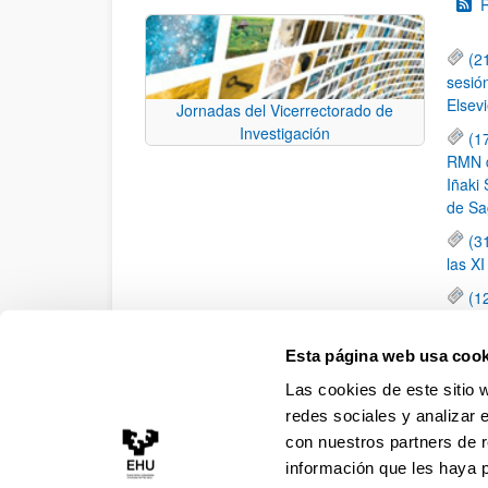
(2
sesió
Elsevi
Jornadas del Vicerrectorado de
Investigación
(1
RMN de
Iñaki 
de Sa
(3
las X
(1
jornad
elemen
Esta página web usa cook
(1
Las cookies de este sitio 
una c
redes sociales y analizar 
con nuestros partners de r
información que les haya 