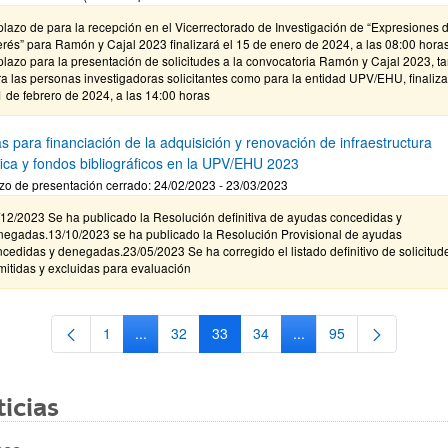
plazo de para la recepción en el Vicerrectorado de Investigación de “Expresiones 
erés” para Ramón y Cajal 2023 finalizará el 15 de enero de 2024, a las 08:00 horas
plazo para la presentación de solicitudes a la convocatoria Ramón y Cajal 2023, ta
a las personas investigadoras solicitantes como para la entidad UPV/EHU, finaliza
1 de febrero de 2024, a las 14:00 horas
s para financiación de la adquisición y renovación de infraestructura
ífica y fondos bibliográficos en la UPV/EHU 2023
zo de presentación cerrado: 24/02/2023 - 23/03/2023
12/2023 Se ha publicado la Resolución definitiva de ayudas concedidas y
negadas.13/10/2023 se ha publicado la Resolución Provisional de ayudas
cedidas y denegadas.23/05/2023 Se ha corregido el listado definitivo de solicitud
itidas y excluidas para evaluación
1
...
32
33
34
...
95
Página
Páginas intermedias Use TAB para desplazarse.
Página
Página
Página
Páginas intermedias Us
Página
icias