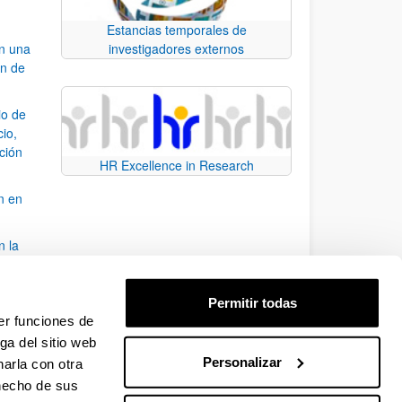
Estancias temporales de
an una
investigadores externos
ón de
io de
cio,
ación
HR Excellence in Research
n en
n la
álisis
Permitir todas
bo
er funciones de
ga del sitio web
Personalizar
arla con otra
para desplazarse.
 hecho de sus