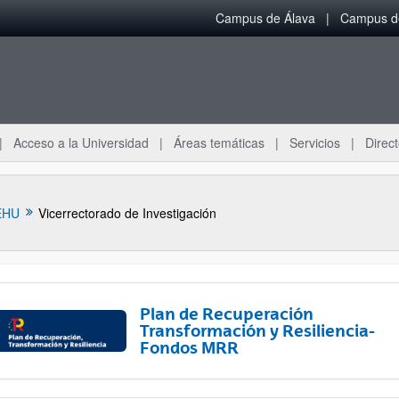
Campus de Álava
Campus de
Acceso a la Universidad
Áreas temáticas
Servicios
Direct
EHU
Vicerrectorado de Investigación
Plan de Recuperación
Transformación y Resiliencia-
Fondos MRR
ar subpáginas