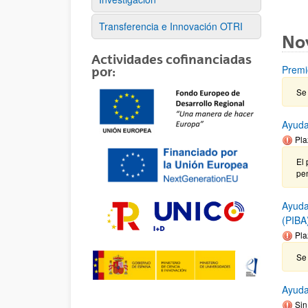
Transferencia e Innovación OTRI
No
Actividades cofinanciadas
Premi
por:
Se 
Ayuda
Pla
El 
pen
Ayuda
(PIBA
Pla
Se 
Ayuda
Sin