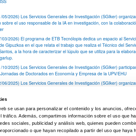
RSS
1/05/2026) Los Servicios Generales de Investigación (SGIker) organiz
n sobre el uso responsable de la IA en investigación, con la colaboraci
er
7/03/2026) El programa de ETB Tecnólopis dedica un espacio al Servic
 Gipuzkoa en el que relata el trabajo que realiza el Técnico del Servi
Santos, a la hora de caracterizar el lúpulo que se utiliza para la elabor
garlup.
1/10/2025) Los Servicios Generales de Investigación (SGIker) participa
I Jornadas de Doctorados en Economía y Empresa de la UPV/EHU
2/06/2025) Los Servicios Generales de Investigación (SGIker) organiza
a nº 28 para la discusión de resultados de los ensayos de aptitud de an
tal orgánico y análisis isotópico
ies
3/05/2025) El Servicio de RMN-Gipuzkoa de los SGIker ha llevado a ca
web se usan para personalizar el contenido y los anuncios, ofrec
aracterización química de dos variedades de lúpulo silvestre
el tráfico. Además, compartimos información sobre el uso que ha
1
2
3
...
79
edes sociales, publicidad y análisis web, quienes pueden combin
Página
Página
Página
Páginas intermedias Use TAB 
Página
proporcionado o que hayan recopilado a partir del uso que haya