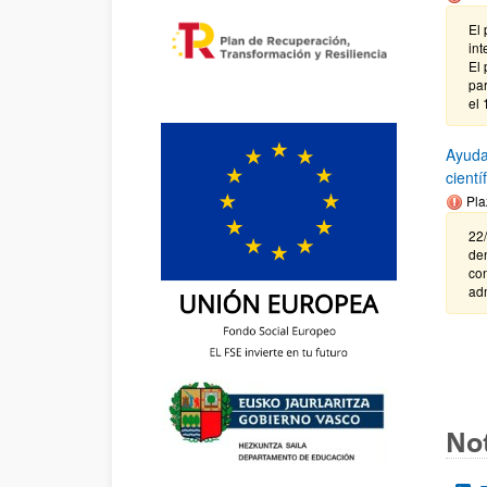
El 
int
El 
par
el 
Ayuda
cient
Pla
22/
de
con
adm
Not