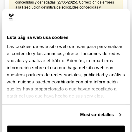
concedidas y denegadas (27/05/2025). Corrección de errores
a la Resolucion definitiva de solicitudes concedidas y
denegadas (27/02/2025)
CONVOCATORIA PROYECTOS DE COLABORACIÓN
PÚBLICO-PRIVADA 2024
Esta página web usa cookies
Plazo de presentación cerrado: 15/01/2025 - 05/02/2025
Las cookies de este sitio web se usan para personalizar
El plazo para presentar solicitudes finaliza el 5 de febrero de
2025 a las 14:00. Hasta el 27 de enero de 2025: Para
el contenido y los anuncios, ofrecer funciones de redes
manifestar el interés en participar en la convocatoria. Hasta el
sociales y analizar el tráfico. Además, compartimos
31 de enero de 2025: Para la remisión a
información sobre el uso que haga del sitio web con
convocatoriasestatales.dgi@ehu.es del ANEXO
PRESUPUESTO
nuestros partners de redes sociales, publicidad y análisis
web, quienes pueden combinarla con otra información
CONVOCATORIA PROYECTOS DE COLABORACIÓN
que les haya proporcionado o que hayan recopilado a
PÚBLICO-PRIVADA 2023
partir del uso que haya hecho de sus servicios.
Plazo de presentación cerrado: 30/01/2024 - 20/02/2024
El plazo para presentar solicitudes finaliza el 20 de febrero de
2024 a las 14:00. Hasta el 12 de febrero de 2024: Para
Mostrar detalles
manifestar el interés en participar en la convocatoria. Hasta el
16 de febrero de 2024: Para la remisión a
convocatoriasestatales.dgi@ehu.es del ANEXO