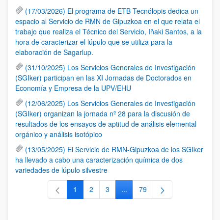
(17/03/2026) El programa de ETB Tecnólopis dedica un
espacio al Servicio de RMN de Gipuzkoa en el que relata el
trabajo que realiza el Técnico del Servicio, Iñaki Santos, a la
hora de caracterizar el lúpulo que se utiliza para la
elaboración de Sagarlup.
(31/10/2025) Los Servicios Generales de Investigación
(SGIker) participan en las XI Jornadas de Doctorados en
Economía y Empresa de la UPV/EHU
(12/06/2025) Los Servicios Generales de Investigación
(SGIker) organizan la jornada nº 28 para la discusión de
resultados de los ensayos de aptitud de análisis elemental
orgánico y análisis isotópico
(13/05/2025) El Servicio de RMN-Gipuzkoa de los SGIker
ha llevado a cabo una caracterización química de dos
variedades de lúpulo silvestre
1
2
3
...
79
Página
Página
Página
Páginas intermedias Use TAB 
Página