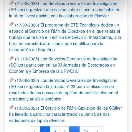
(21/05/2026) Los Servicios Generales de Investigación
(SGIker) organizan una sesión sobre el uso responsable de
la IA en investigación, con la colaboración de Elsevier
(17/03/2026) El programa de ETB Tecnólopis dedica un
espacio al Servicio de RMN de Gipuzkoa en el que relata el
trabajo que realiza el Técnico del Servicio, Iñaki Santos, a la
hora de caracterizar el lúpulo que se utiliza para la
elaboración de Sagarlup.
(31/10/2025) Los Servicios Generales de Investigación
(SGIker) participan en las XI Jornadas de Doctorados en
Economía y Empresa de la UPV/EHU
(12/06/2025) Los Servicios Generales de Investigación
(SGIker) organizan la jornada nº 28 para la discusión de
resultados de los ensayos de aptitud de análisis elemental
orgánico y análisis isotópico
(13/05/2025) El Servicio de RMN-Gipuzkoa de los SGIker
ha llevado a cabo una caracterización química de dos
variedades de lúpulo silvestre
1
2
3
...
79