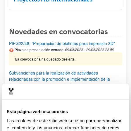
Novedades en convocatorias
PIFG22/48: “Preparación de biotintas para impresión 3D”
Plazo de presentación cerrado: 09/03/2023 - 29/03/2023 23:59
La convocatoria ha quedado desierta.
Subvenciones para la realización de actividades
relacionadas con la promoción e implementación de la
Agenda 2030 para el Desarrollo Sostenible-2023
Plazo de presentación cerrado: 03/04/2023 - 16/04/2023
Premio de Investigación del Consejo Económico y Social,
Convocatoria XXII
Esta página web usa cookies
Plazo de presentación cerrado: 29/03/2023 - 28/04/2023 23:59
Las cookies de este sitio web se usan para personalizar
Proyectos de I+D+I en Salud (ISCIII) 2023
el contenido y los anuncios, ofrecer funciones de redes
Plazo de presentación cerrado: 28/03/2023 - 25/04/2023 15:00