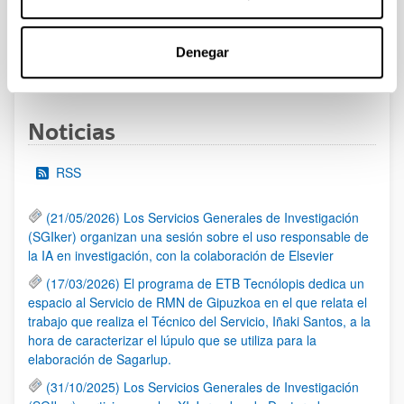
al 30/07/2026 (ambos incluídos)
Denegar
1
2
3
...
95
Página
Página
Página
Páginas intermedias Use TAB 
Página
Noticias
RSS
(21/05/2026) Los Servicios Generales de Investigación
(SGIker) organizan una sesión sobre el uso responsable de
la IA en investigación, con la colaboración de Elsevier
(17/03/2026) El programa de ETB Tecnólopis dedica un
espacio al Servicio de RMN de Gipuzkoa en el que relata el
trabajo que realiza el Técnico del Servicio, Iñaki Santos, a la
hora de caracterizar el lúpulo que se utiliza para la
elaboración de Sagarlup.
(31/10/2025) Los Servicios Generales de Investigación