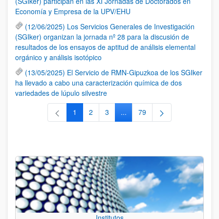
(SGIker) participan en las XI Jornadas de Doctorados en
Economía y Empresa de la UPV/EHU
(12/06/2025) Los Servicios Generales de Investigación
(SGIker) organizan la jornada nº 28 para la discusión de
resultados de los ensayos de aptitud de análisis elemental
orgánico y análisis isotópico
(13/05/2025) El Servicio de RMN-Gipuzkoa de los SGIker
ha llevado a cabo una caracterización química de dos
variedades de lúpulo silvestre
1
2
3
...
79
Página
Página
Página
Páginas intermedias Use TAB 
Página
Institutos