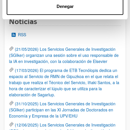
1
2
3
...
95
Página
Página
Página
Páginas intermedias Use TAB 
Página
Denegar
Noticias
RSS
(21/05/2026) Los Servicios Generales de Investigación
(SGIker) organizan una sesión sobre el uso responsable de
la IA en investigación, con la colaboración de Elsevier
(17/03/2026) El programa de ETB Tecnólopis dedica un
espacio al Servicio de RMN de Gipuzkoa en el que relata el
trabajo que realiza el Técnico del Servicio, Iñaki Santos, a la
hora de caracterizar el lúpulo que se utiliza para la
elaboración de Sagarlup.
(31/10/2025) Los Servicios Generales de Investigación
(SGIker) participan en las XI Jornadas de Doctorados en
Economía y Empresa de la UPV/EHU
(12/06/2025) Los Servicios Generales de Investigación