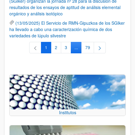
(SGIker) organizan la jornada nº 28 para la discusión de
resultados de los ensayos de aptitud de análisis elemental
orgánico y análisis isotópico
(13/05/2025) El Servicio de RMN-Gipuzkoa de los SGIker
ha llevado a cabo una caracterización química de dos
variedades de lúpulo silvestre
1
2
3
...
79
Página
Página
Página
Páginas intermedias Use TAB 
Página
Institutos