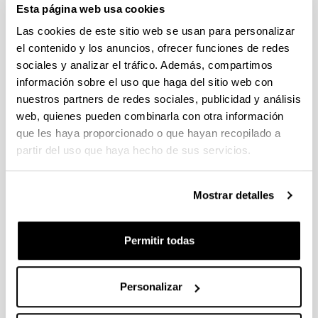
Esta página web usa cookies
Abierto el plazo de presentación (Fecha de fin del plazo de
presentación: 30/09/2026)
Las cookies de este sitio web se usan para personalizar
el contenido y los anuncios, ofrecer funciones de redes
Plazo interno EHU documentación solicitudes : 15 de
septiembre de 2026
sociales y analizar el tráfico. Además, compartimos
información sobre el uso que haga del sitio web con
CONVOCATORIA PARA LA CONTRATACIÓN DE
nuestros partners de redes sociales, publicidad y análisis
PERSONAL INVESTIGADOR EN FORMACIÓN EN LA EHU
web, quienes pueden combinarla con otra información
(2026)
que les haya proporcionado o que hayan recopilado a
Plazo de presentación cerrado: 15/06/2026 - 06/07/2026 23:59
partir del uso que haya hecho de sus servicios.
CONVOCATORIA DE AYUDAS DE FORMACIÓN DE
PERSONAL INVESTIGADOR EN EL SECTOR AGRARIO,
PESQUERO Y ALIMENTARIO VASCO 2026-IKERTALENT
Mostrar detalles
(GOBIERNO VASCO)
Plazo de presentación cerrado: 26/05/2026 - 02/06/2026
Permitir todas
(12/06/2026) Listado provisional de solicitudes seleccionadas
y desestimadas. Plazo de presentación de alegaciones: hasta
el 17 de junio de 2026, inclusive.
Personalizar