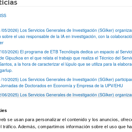
icias
RSS
1/05/2026) Los Servicios Generales de Investigación (SGIker) organiz
n sobre el uso responsable de la IA en investigación, con la colaboraci
er
7/03/2026) El programa de ETB Tecnólopis dedica un espacio al Servic
 Gipuzkoa en el que relata el trabajo que realiza el Técnico del Servi
Santos, a la hora de caracterizar el lúpulo que se utiliza para la elabor
garlup.
1/10/2025) Los Servicios Generales de Investigación (SGIker) participa
I Jornadas de Doctorados en Economía y Empresa de la UPV/EHU
2/06/2025) Los Servicios Generales de Investigación (SGIker) organiza
a nº 28 para la discusión de resultados de los ensayos de aptitud de an
tal orgánico y análisis isotópico
ies
3/05/2025) El Servicio de RMN-Gipuzkoa de los SGIker ha llevado a ca
web se usan para personalizar el contenido y los anuncios, ofrec
aracterización química de dos variedades de lúpulo silvestre
el tráfico. Además, compartimos información sobre el uso que ha