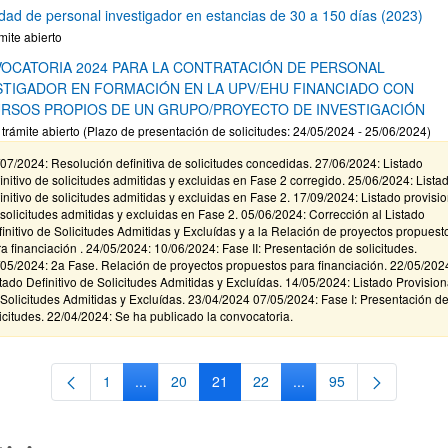
idad de personal investigador en estancias de 30 a 150 días (2023)
mite abierto
OCATORIA 2024 PARA LA CONTRATACIÓN DE PERSONAL
STIGADOR EN FORMACIÓN EN LA UPV/EHU FINANCIADO CON
RSOS PROPIOS DE UN GRUPO/PROYECTO DE INVESTIGACIÓN
 trámite abierto (Plazo de presentación de solicitudes: 24/05/2024 - 25/06/2024)
07/2024: Resolución definitiva de solicitudes concedidas. 27/06/2024: Listado
initivo de solicitudes admitidas y excluidas en Fase 2 corregido. 25/06/2024: Lista
initivo de solicitudes admitidas y excluidas en Fase 2. 17/09/2024: Listado provisio
solicitudes admitidas y excluidas en Fase 2. 05/06/2024: Corrección al Listado
initivo de Solicitudes Admitidas y Excluídas y a la Relación de proyectos propuest
a financiación . 24/05/2024: 10/06/2024: Fase II: Presentación de solicitudes.
05/2024: 2a Fase. Relación de proyectos propuestos para financiación. 22/05/202
tado Definitivo de Solicitudes Admitidas y Excluídas. 14/05/2024: Listado Provision
Solicitudes Admitidas y Excluídas. 23/04/2024 07/05/2024: Fase I: Presentación d
icitudes. 22/04/2024: Se ha publicado la convocatoria.
1
...
20
21
22
...
95
Página
Páginas intermedias Use TAB para desplazarse.
Página
Página
Página
Páginas intermedias Us
Página