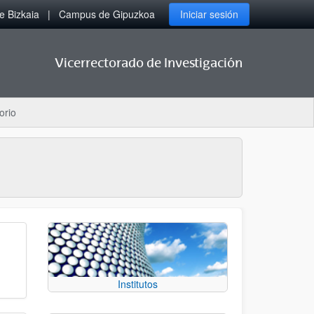
 Bizkaia
Campus de Gipuzkoa
Iniciar sesión
Vicerrectorado de Investigación
orio
Institutos