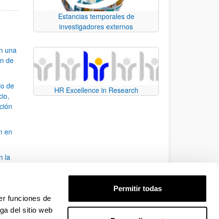
Estancias temporales de
investigadores externos
an una
ón de
io de
HR Excellence in Research
cio,
ación
n en
n la
álisis
Permitir todas
bo
er funciones de
ga del sitio web