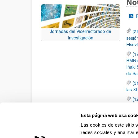
Not
Jornadas del Vicerrectorado de
(2
Investigación
sesió
Elsevi
(1
RMN de
Iñaki 
de Sa
(3
las X
(1
jornad
elemen
Esta página web usa cook
(1
Las cookies de este sitio 
una c
redes sociales y analizar 