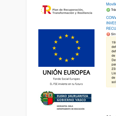
Movil
Trá
CONV
INVE
RECU
Sin
19/
def
def
de 
Def
par
23/
Lis
de 
sol