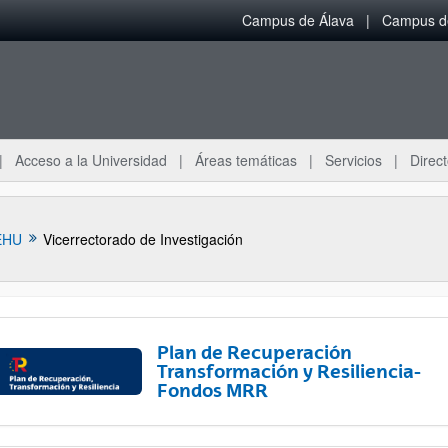
Campus de Álava
Campus de
Acceso a la Universidad
Áreas temáticas
Servicios
Direct
EHU
Vicerrectorado de Investigación
Plan de Recuperación
Transformación y Resiliencia-
Fondos MRR
ar subpáginas