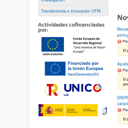
Transferencia e Innovación OTRI
No
Actividades cofinanciadas
Becas
por:
portu
Pla
El 
Ayuda
Pla
El 
pen
[IKER
carác
Pla
El 