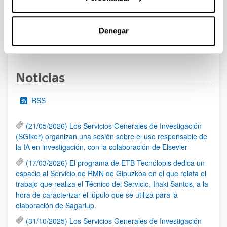
Se ha abierto el plazo de presentación de solicitudes
Denegar
1
...
22
23
24
...
95
Página
Páginas intermedias Use TAB para desplazarse.
Página
Página
Página
Páginas intermedias Us
Página
Noticias
RSS
(21/05/2026) Los Servicios Generales de Investigación
(SGIker) organizan una sesión sobre el uso responsable de
la IA en investigación, con la colaboración de Elsevier
(17/03/2026) El programa de ETB Tecnólopis dedica un
espacio al Servicio de RMN de Gipuzkoa en el que relata el
trabajo que realiza el Técnico del Servicio, Iñaki Santos, a la
hora de caracterizar el lúpulo que se utiliza para la
elaboración de Sagarlup.
(31/10/2025) Los Servicios Generales de Investigación