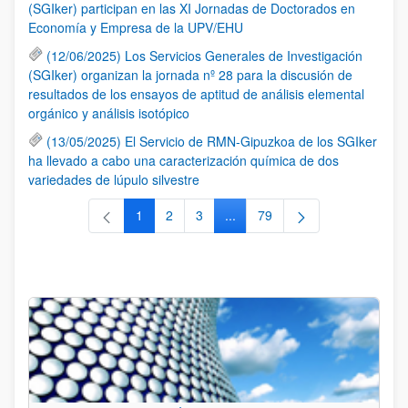
(SGIker) participan en las XI Jornadas de Doctorados en
Economía y Empresa de la UPV/EHU
(12/06/2025) Los Servicios Generales de Investigación
(SGIker) organizan la jornada nº 28 para la discusión de
resultados de los ensayos de aptitud de análisis elemental
orgánico y análisis isotópico
(13/05/2025) El Servicio de RMN-Gipuzkoa de los SGIker
ha llevado a cabo una caracterización química de dos
variedades de lúpulo silvestre
1
2
3
...
79
Página
Página
Página
Páginas intermedias Use TAB 
Página