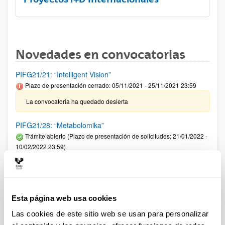
Novedades en convocatorias
PIFG21/21: “Intelligent Vision”
Plazo de presentación cerrado: 05/11/2021 - 25/11/2021 23:59
La convocatoria ha quedado desierta
PIFG21/28: “Metabolomika”
Trámite abierto (Plazo de presentación de solicitudes: 21/01/2022 -
10/02/2022 23:59)
Se ha publicado la propuesta de adjudicación
Programa ELKARTEK 2022: Fase I. Ayudas a la
investigación colaborativa en áreas estratégicas
Esta página web usa cookies
Plazo de presentación cerrado: 12/02/2022 - 11/03/2022 23:59
Las cookies de este sitio web se usan para personalizar
Se ha publicado la convocatoria