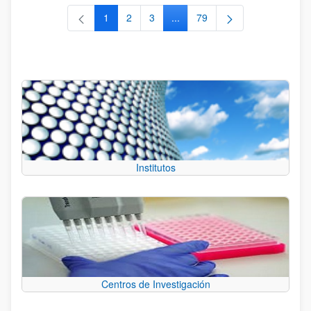
1
2
3
...
79
Página
Página
Página
Páginas intermedias Use TAB 
Página
Institutos
Centros de Investigación