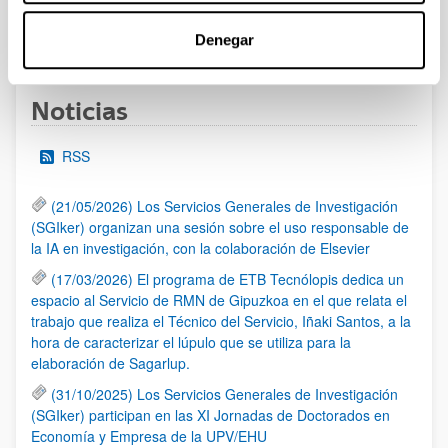
1
...
12
13
14
...
95
Denegar
Página
Páginas intermedias Use TAB para desplazarse.
Página
Página
Página
Páginas intermedias Us
Página
Noticias
RSS
(21/05/2026) Los Servicios Generales de Investigación
(SGIker) organizan una sesión sobre el uso responsable de
la IA en investigación, con la colaboración de Elsevier
(17/03/2026) El programa de ETB Tecnólopis dedica un
espacio al Servicio de RMN de Gipuzkoa en el que relata el
trabajo que realiza el Técnico del Servicio, Iñaki Santos, a la
hora de caracterizar el lúpulo que se utiliza para la
elaboración de Sagarlup.
(31/10/2025) Los Servicios Generales de Investigación
(SGIker) participan en las XI Jornadas de Doctorados en
Economía y Empresa de la UPV/EHU