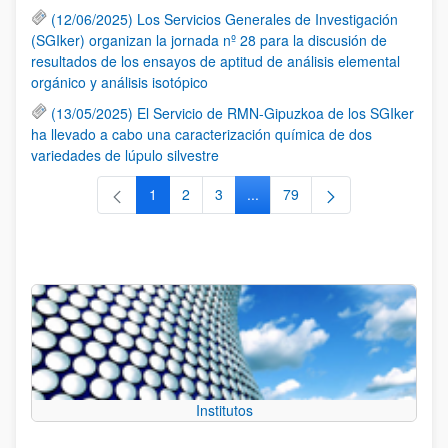
(12/06/2025) Los Servicios Generales de Investigación
(SGIker) organizan la jornada nº 28 para la discusión de
resultados de los ensayos de aptitud de análisis elemental
orgánico y análisis isotópico
(13/05/2025) El Servicio de RMN-Gipuzkoa de los SGIker
ha llevado a cabo una caracterización química de dos
variedades de lúpulo silvestre
1
2
3
...
79
Página
Página
Página
Páginas intermedias Use TAB 
Página
Institutos