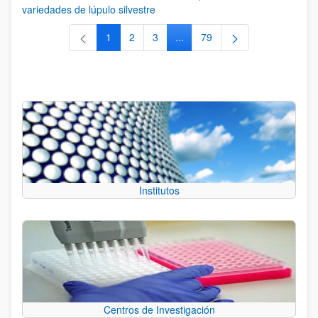
variedades de lúpulo silvestre
1
2
3
...
79
Página
Página
Página
Páginas intermedias Use TAB 
Página
Institutos
Centros de Investigación