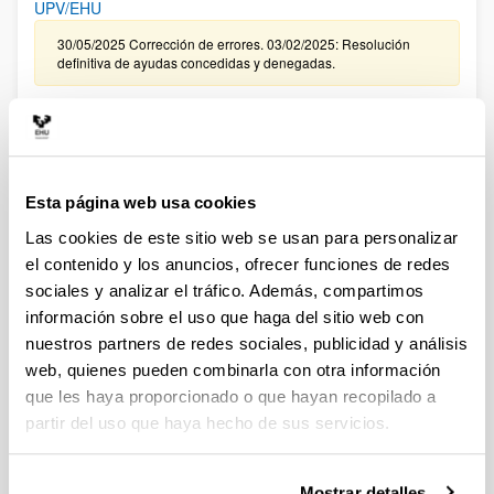
UPV/EHU
30/05/2025 Corrección de errores. 03/02/2025: Resolución
definitiva de ayudas concedidas y denegadas.
CONVOCATORIA, DE TRAMITACIÓN ANTICIPADA, DE
CONTRATACIÓN PARA LA FORMACIÓN DE PERSONAL
INVESTIGADOR EN LA UPV/EHU ASOCIADO A LA
CONVOCATORIA 2024 DE “PROYECTOS DE GENERACIÓN
Esta página web usa cookies
DE CONOCIMIENTO ” DEL MINISTERIO DE CIENCIA,
INNOVACIÓN Y UNIVERSIDADES (FPI 2025)
Las cookies de este sitio web se usan para personalizar
el contenido y los anuncios, ofrecer funciones de redes
09/01/2026. Resolución definitiva de ayudas concedidas y
denegadas.
sociales y analizar el tráfico. Además, compartimos
información sobre el uso que haga del sitio web con
CONVOCATORIA EXTRAORDINARIA DE CONTRATACIÓN
nuestros partners de redes sociales, publicidad y análisis
PARA LA FORMACIÓN DE PERSONAL INVESTIGADOR
web, quienes pueden combinarla con otra información
ASOCIADO A LAS AYUDAS CONCEDIDAS EN LA
que les haya proporcionado o que hayan recopilado a
CONVOCATORIA DE “PROYECTOS DE GENERACIÓN DE
partir del uso que haya hecho de sus servicios.
CONOCIMIENTO” DEL MINISTERIO DE CIENCIA E
INNOVACIÓN 2024 EN LA UPV/EHU
Sin trámite abierto (Plazo de presentación de solicitudes:
Mostrar detalles