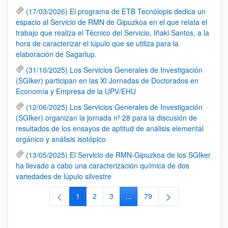
(17/03/2026) El programa de ETB Tecnólopis dedica un
espacio al Servicio de RMN de Gipuzkoa en el que relata el
trabajo que realiza el Técnico del Servicio, Iñaki Santos, a la
hora de caracterizar el lúpulo que se utiliza para la
elaboración de Sagarlup.
(31/10/2025) Los Servicios Generales de Investigación
(SGIker) participan en las XI Jornadas de Doctorados en
Economía y Empresa de la UPV/EHU
(12/06/2025) Los Servicios Generales de Investigación
(SGIker) organizan la jornada nº 28 para la discusión de
resultados de los ensayos de aptitud de análisis elemental
orgánico y análisis isotópico
(13/05/2025) El Servicio de RMN-Gipuzkoa de los SGIker
ha llevado a cabo una caracterización química de dos
variedades de lúpulo silvestre
1
2
3
...
79
Página
Página
Página
Páginas intermedias Use TAB 
Página