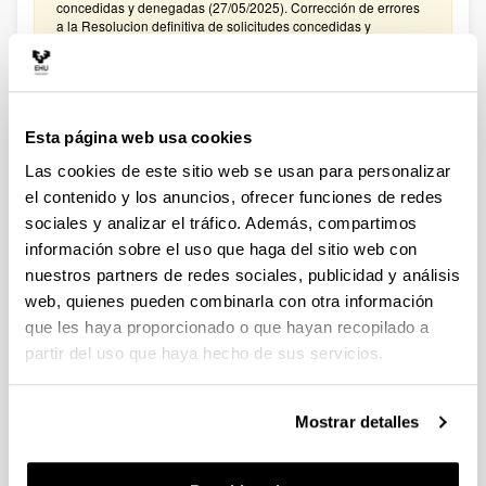
concedidas y denegadas (27/05/2025). Corrección de errores
a la Resolucion definitiva de solicitudes concedidas y
denegadas (27/02/2025)
CONVOCATORIA PROYECTOS DE COLABORACIÓN
PÚBLICO-PRIVADA 2024
Esta página web usa cookies
Plazo de presentación cerrado: 15/01/2025 - 05/02/2025
Las cookies de este sitio web se usan para personalizar
El plazo para presentar solicitudes finaliza el 5 de febrero de
2025 a las 14:00. Hasta el 27 de enero de 2025: Para
el contenido y los anuncios, ofrecer funciones de redes
manifestar el interés en participar en la convocatoria. Hasta el
sociales y analizar el tráfico. Además, compartimos
31 de enero de 2025: Para la remisión a
información sobre el uso que haga del sitio web con
convocatoriasestatales.dgi@ehu.es del ANEXO
PRESUPUESTO
nuestros partners de redes sociales, publicidad y análisis
web, quienes pueden combinarla con otra información
CONVOCATORIA PROYECTOS DE COLABORACIÓN
que les haya proporcionado o que hayan recopilado a
PÚBLICO-PRIVADA 2023
partir del uso que haya hecho de sus servicios.
Plazo de presentación cerrado: 30/01/2024 - 20/02/2024
El plazo para presentar solicitudes finaliza el 20 de febrero de
2024 a las 14:00. Hasta el 12 de febrero de 2024: Para
Mostrar detalles
manifestar el interés en participar en la convocatoria. Hasta el
16 de febrero de 2024: Para la remisión a
convocatoriasestatales.dgi@ehu.es del ANEXO