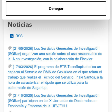
1
...
11
12
13
...
95
Página
Páginas intermedias Use TAB para desplazarse.
Página
Página
Página
Páginas intermedias Us
Página
Denegar
Noticias
RSS
(21/05/2026) Los Servicios Generales de Investigación
(SGIker) organizan una sesión sobre el uso responsable de
la IA en investigación, con la colaboración de Elsevier
(17/03/2026) El programa de ETB Tecnólopis dedica un
espacio al Servicio de RMN de Gipuzkoa en el que relata el
trabajo que realiza el Técnico del Servicio, Iñaki Santos, a la
hora de caracterizar el lúpulo que se utiliza para la
elaboración de Sagarlup.
(31/10/2025) Los Servicios Generales de Investigación
(SGIker) participan en las XI Jornadas de Doctorados en
Economía y Empresa de la UPV/EHU