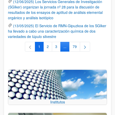
(12/06/2025) Los Servicios Generales de Investigación
(SGIker) organizan la jornada nº 28 para la discusión de
resultados de los ensayos de aptitud de análisis elemental
orgánico y análisis isotópico
(13/05/2025) El Servicio de RMN-Gipuzkoa de los SGIker
ha llevado a cabo una caracterización química de dos
variedades de lúpulo silvestre
1
2
3
...
79
Página
Página
Página
Páginas intermedias Use TAB 
Página
Institutos