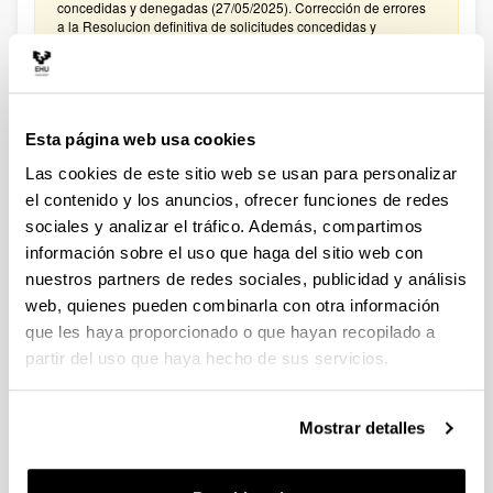
concedidas y denegadas (27/05/2025). Corrección de errores
a la Resolucion definitiva de solicitudes concedidas y
denegadas (27/02/2025)
CONVOCATORIA PROYECTOS DE COLABORACIÓN
PÚBLICO-PRIVADA 2024
Esta página web usa cookies
Plazo de presentación cerrado: 15/01/2025 - 05/02/2025
Las cookies de este sitio web se usan para personalizar
El plazo para presentar solicitudes finaliza el 5 de febrero de
2025 a las 14:00. Hasta el 27 de enero de 2025: Para
el contenido y los anuncios, ofrecer funciones de redes
manifestar el interés en participar en la convocatoria. Hasta el
sociales y analizar el tráfico. Además, compartimos
31 de enero de 2025: Para la remisión a
información sobre el uso que haga del sitio web con
convocatoriasestatales.dgi@ehu.es del ANEXO
PRESUPUESTO
nuestros partners de redes sociales, publicidad y análisis
web, quienes pueden combinarla con otra información
CONVOCATORIA PROYECTOS DE COLABORACIÓN
que les haya proporcionado o que hayan recopilado a
PÚBLICO-PRIVADA 2023
partir del uso que haya hecho de sus servicios.
Plazo de presentación cerrado: 30/01/2024 - 20/02/2024
El plazo para presentar solicitudes finaliza el 20 de febrero de
2024 a las 14:00. Hasta el 12 de febrero de 2024: Para
Mostrar detalles
manifestar el interés en participar en la convocatoria. Hasta el
16 de febrero de 2024: Para la remisión a
convocatoriasestatales.dgi@ehu.es del ANEXO