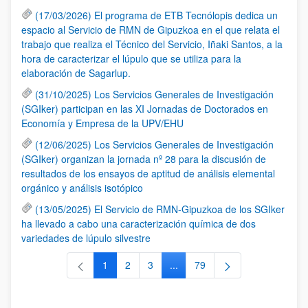
(17/03/2026) El programa de ETB Tecnólopis dedica un
espacio al Servicio de RMN de Gipuzkoa en el que relata el
trabajo que realiza el Técnico del Servicio, Iñaki Santos, a la
hora de caracterizar el lúpulo que se utiliza para la
elaboración de Sagarlup.
(31/10/2025) Los Servicios Generales de Investigación
(SGIker) participan en las XI Jornadas de Doctorados en
Economía y Empresa de la UPV/EHU
(12/06/2025) Los Servicios Generales de Investigación
(SGIker) organizan la jornada nº 28 para la discusión de
resultados de los ensayos de aptitud de análisis elemental
orgánico y análisis isotópico
(13/05/2025) El Servicio de RMN-Gipuzkoa de los SGIker
ha llevado a cabo una caracterización química de dos
variedades de lúpulo silvestre
1
2
3
...
79
Página
Página
Página
Páginas intermedias Use TAB 
Página