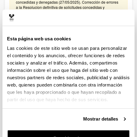
concedidas y denegadas (27/05/2025). Corrección de errores
a la Resolucion definitiva de solicitudes concedidas y
denegadas (27/02/2025)
CONVOCATORIA PROYECTOS DE COLABORACIÓN
PÚBLICO-PRIVADA 2024
Esta página web usa cookies
Plazo de presentación cerrado: 15/01/2025 - 05/02/2025
Las cookies de este sitio web se usan para personalizar
El plazo para presentar solicitudes finaliza el 5 de febrero de
2025 a las 14:00. Hasta el 27 de enero de 2025: Para
el contenido y los anuncios, ofrecer funciones de redes
manifestar el interés en participar en la convocatoria. Hasta el
sociales y analizar el tráfico. Además, compartimos
31 de enero de 2025: Para la remisión a
información sobre el uso que haga del sitio web con
convocatoriasestatales.dgi@ehu.es del ANEXO
PRESUPUESTO
nuestros partners de redes sociales, publicidad y análisis
web, quienes pueden combinarla con otra información
CONVOCATORIA PROYECTOS DE COLABORACIÓN
que les haya proporcionado o que hayan recopilado a
PÚBLICO-PRIVADA 2023
partir del uso que haya hecho de sus servicios.
Plazo de presentación cerrado: 30/01/2024 - 20/02/2024
El plazo para presentar solicitudes finaliza el 20 de febrero de
2024 a las 14:00. Hasta el 12 de febrero de 2024: Para
Mostrar detalles
manifestar el interés en participar en la convocatoria. Hasta el
16 de febrero de 2024: Para la remisión a
convocatoriasestatales.dgi@ehu.es del ANEXO