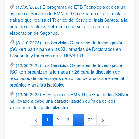
(17/03/2026) El programa de ETB Tecnólopis dedica un
espacio al Servicio de RMN de Gipuzkoa en el que relata el
trabajo que realiza el Técnico del Servicio, Iñaki Santos, a la
hora de caracterizar el lúpulo que se utiliza para la
elaboración de Sagarlup.
(31/10/2025) Los Servicios Generales de Investigación
(SGIker) participan en las XI Jornadas de Doctorados en
Economía y Empresa de la UPV/EHU
(12/06/2025) Los Servicios Generales de Investigación
(SGIker) organizan la jornada nº 28 para la discusión de
resultados de los ensayos de aptitud de análisis elemental
orgánico y análisis isotópico
(13/05/2025) El Servicio de RMN-Gipuzkoa de los SGIker
ha llevado a cabo una caracterización química de dos
variedades de lúpulo silvestre
1
2
3
...
79
Página
Página
Página
Páginas intermedias Use TAB 
Página