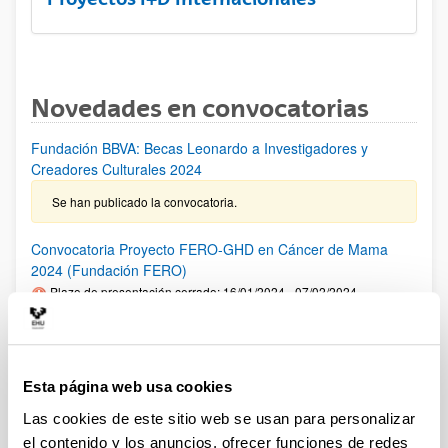
Novedades en convocatorias
Fundación BBVA: Becas Leonardo a Investigadores y
Creadores Culturales 2024
Se han publicado la convocatoria.
Convocatoria Proyecto FERO-GHD en Cáncer de Mama
2024 (Fundación FERO)
Plazo de presentación cerrado: 16/01/2024 - 07/02/2024
PLAZO INTERNO para comunicar al VRI la intención de
presentar una solicitud: 02/02/2024 Fase1: hasta el
07/02/2024- Fase 2: hasta el 02/04/2024
Esta página web usa cookies
Premios "Fronteras del Conocimiento" de la Fundación BBVA
Las cookies de este sitio web se usan para personalizar
2024
el contenido y los anuncios, ofrecer funciones de redes
Plazo de presentación cerrado: 01/01/2024 - 30/06/2024