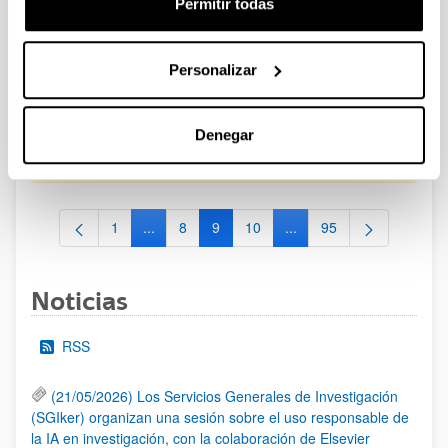
Permitir todas
CONVOCATORIA PARA LA CONTRATACIÓN DE
PERSONAL INVESTIGADOR EN FORMACIÓN EN LA EHU
Personalizar
FINANCIADO CON RECURSOS PROPIOS DE UN
GRUPO/PROYECTO DE INVESTIGACIÓN 2025-II
Plazo de presentación cerrado: 15/10/2025 - 23/10/2025
Denegar
19/01/2026. Resolución definitiva de adjudicados y excluidos.
1
...
8
9
10
...
95
Página
Páginas intermedias Use TAB para desplazarse
Página
Página
Página
Páginas intermedias Use
Página
Noticias
RSS
(21/05/2026) Los Servicios Generales de Investigación
(SGIker) organizan una sesión sobre el uso responsable de
la IA en investigación, con la colaboración de Elsevier