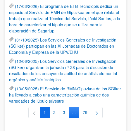
(17/03/2026) El programa de ETB Tecnólopis dedica un
espacio al Servicio de RMN de Gipuzkoa en el que relata el
trabajo que realiza el Técnico del Servicio, Iñaki Santos, a la
hora de caracterizar el lúpulo que se utiliza para la
elaboración de Sagarlup.
(31/10/2025) Los Servicios Generales de Investigación
(SGIker) participan en las XI Jornadas de Doctorados en
Economía y Empresa de la UPV/EHU
(12/06/2025) Los Servicios Generales de Investigación
(SGIker) organizan la jornada nº 28 para la discusión de
resultados de los ensayos de aptitud de análisis elemental
orgánico y análisis isotópico
(13/05/2025) El Servicio de RMN-Gipuzkoa de los SGIker
ha llevado a cabo una caracterización química de dos
variedades de lúpulo silvestre
1
2
3
...
79
Página
Página
Página
Páginas intermedias Use TAB 
Página