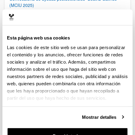
(MCIU 2025)
Plazo de presentación cerrado (Fecha de fin del plazo de
presentación: 27/02/2026)
06/02/2026 Publicada Orden de Modificación de la
convocatoria. Se amplía el período de solicitud de estas
ayudas hasta el 27 de febrero de 2026, incluido. El plazo de
Esta página web usa cookies
presentación de las “Expresiones de interés” finalizará el 20 de
Las cookies de este sitio web se usan para personalizar
febrero a las 13:30
el contenido y los anuncios, ofrecer funciones de redes
sociales y analizar el tráfico. Además, compartimos
Ayudas a la movilidad para personas contratadas
predoctorales del Gobierno Vasco [EGONLABUR] 2026
información sobre el uso que haga del sitio web con
Modalidad B
nuestros partners de redes sociales, publicidad y análisis
Plazo de presentación cerrado (Fecha de fin del plazo de
web, quienes pueden combinarla con otra información
presentación: 16/02/2026)
que les haya proporcionado o que hayan recopilado a
Se ha publicado la convocatoria
partir del uso que haya hecho de sus servicios.
Ayudas a la movilidad para personas contratadas
Mostrar detalles
predoctorales del Gobierno Vasco [EGONLABUR] 2026
Plazo de presentación cerrado: 24/11/2025 - 23/12/2025
Se ha publicado la convocatoria