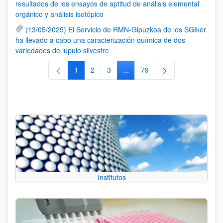
resultados de los ensayos de aptitud de análisis elemental
orgánico y análisis isotópico
(13/05/2025) El Servicio de RMN-Gipuzkoa de los SGIker
ha llevado a cabo una caracterización química de dos
variedades de lúpulo silvestre
1
2
3
...
79
Página
Página
Página
Páginas intermedias Use TAB 
Página
Institutos