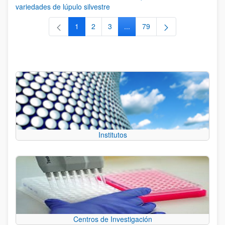
variedades de lúpulo silvestre
1
2
3
...
79
Página
Página
Página
Páginas intermedias Use TAB 
Página
Institutos
Centros de Investigación