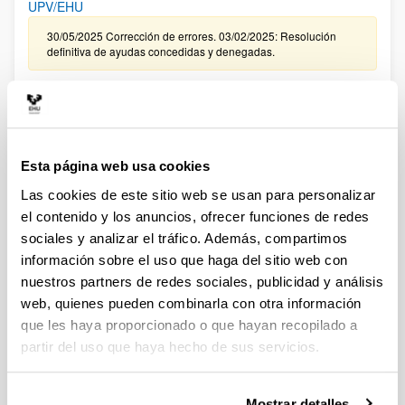
UPV/EHU
30/05/2025 Corrección de errores. 03/02/2025: Resolución
definitiva de ayudas concedidas y denegadas.
CONVOCATORIA, DE TRAMITACIÓN ANTICIPADA, DE
CONTRATACIÓN PARA LA FORMACIÓN DE PERSONAL
INVESTIGADOR EN LA UPV/EHU ASOCIADO A LA
CONVOCATORIA 2024 DE “PROYECTOS DE GENERACIÓN
Esta página web usa cookies
DE CONOCIMIENTO ” DEL MINISTERIO DE CIENCIA,
INNOVACIÓN Y UNIVERSIDADES (FPI 2025)
Las cookies de este sitio web se usan para personalizar
el contenido y los anuncios, ofrecer funciones de redes
09/01/2026. Resolución definitiva de ayudas concedidas y
denegadas.
sociales y analizar el tráfico. Además, compartimos
información sobre el uso que haga del sitio web con
CONVOCATORIA EXTRAORDINARIA DE CONTRATACIÓN
nuestros partners de redes sociales, publicidad y análisis
PARA LA FORMACIÓN DE PERSONAL INVESTIGADOR
web, quienes pueden combinarla con otra información
ASOCIADO A LAS AYUDAS CONCEDIDAS EN LA
que les haya proporcionado o que hayan recopilado a
CONVOCATORIA DE “PROYECTOS DE GENERACIÓN DE
partir del uso que haya hecho de sus servicios.
CONOCIMIENTO” DEL MINISTERIO DE CIENCIA E
INNOVACIÓN 2024 EN LA UPV/EHU
Sin trámite abierto (Plazo de presentación de solicitudes:
Mostrar detalles