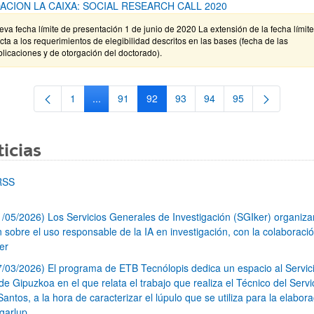
ACION LA CAIXA: SOCIAL RESEARCH CALL 2020
va fecha límite de presentación 1 de junio de 2020 La extensión de la fecha límit
cta a los requerimientos de elegibilidad descritos en las bases (fecha de las
licaciones y de otorgación del doctorado).
1
...
91
92
93
94
95
Página
Páginas intermedias Use TAB para desplazarse.
Página
Página
Página
Página
Página
icias
RSS
1/05/2026) Los Servicios Generales de Investigación (SGIker) organiz
n sobre el uso responsable de la IA en investigación, con la colaboraci
er
7/03/2026) El programa de ETB Tecnólopis dedica un espacio al Servic
 Gipuzkoa en el que relata el trabajo que realiza el Técnico del Servi
Santos, a la hora de caracterizar el lúpulo que se utiliza para la elabor
garlup.