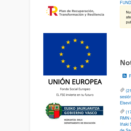
FUND
Nue
afe
pub
Not
(2
sesió
Elsevi
(1
RMN de
Iñaki 
de Sa