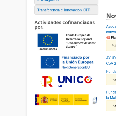
Transferencia e Innovación OTRI
No
Actividades cofinanciadas
Ayuda
por:
convo
Pla
Pu
AYUD
CoV-2
Funda
Pla
Funda
la Ma
Pla