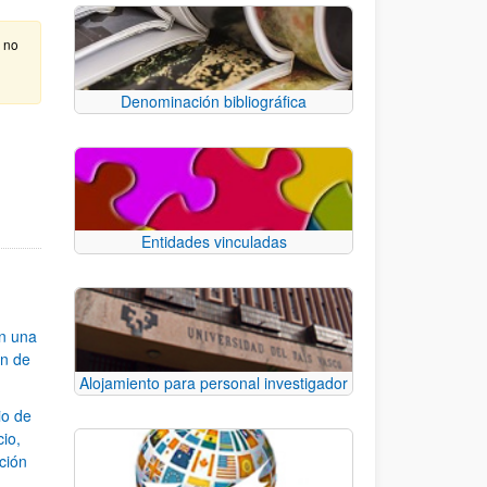
e no
Denominación bibliográfica
Entidades vinculadas
an una
ón de
Alojamiento para personal investigador
io de
cio,
ación