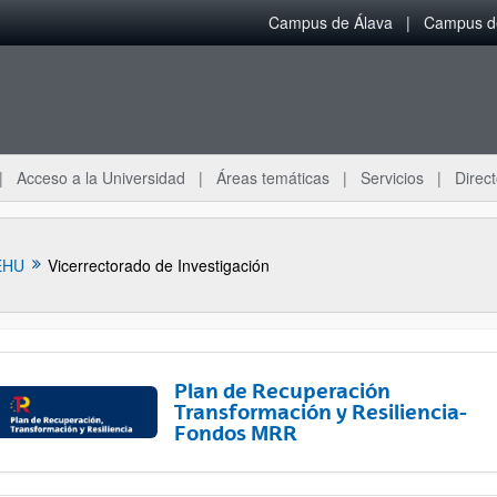
Campus de Álava
Campus de
Acceso a la Universidad
Áreas temáticas
Servicios
Direct
EHU
Vicerrectorado de Investigación
Plan de Recuperación
Transformación y Resiliencia-
Fondos MRR
ar subpáginas