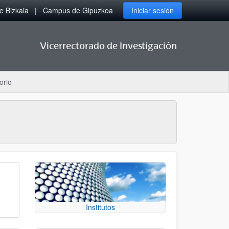
 Bizkaia
Campus de Gipuzkoa
Iniciar sesión
Vicerrectorado de Investigación
orio
Institutos