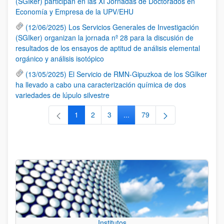
(SGIker) participan en las XI Jornadas de Doctorados en
Economía y Empresa de la UPV/EHU
(12/06/2025) Los Servicios Generales de Investigación
(SGIker) organizan la jornada nº 28 para la discusión de
resultados de los ensayos de aptitud de análisis elemental
orgánico y análisis isotópico
(13/05/2025) El Servicio de RMN-Gipuzkoa de los SGIker
ha llevado a cabo una caracterización química de dos
variedades de lúpulo silvestre
1
2
3
...
79
Página
Página
Página
Páginas intermedias Use TAB 
Página
Institutos