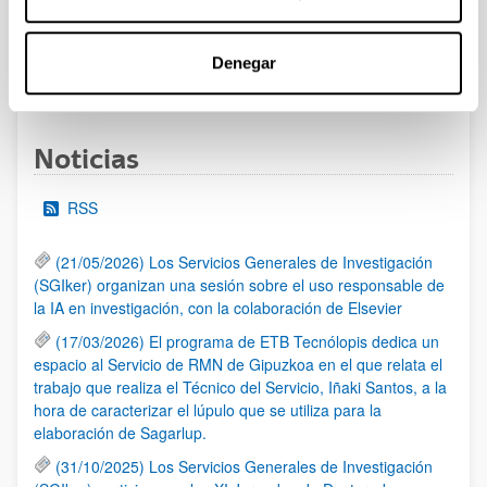
las 14:00 horas (hora peninsular)
Denegar
1
...
10
11
12
...
95
Página
Páginas intermedias Use TAB para desplazarse.
Página
Página
Página
Páginas intermedias Us
Página
Noticias
RSS
(21/05/2026) Los Servicios Generales de Investigación
(SGIker) organizan una sesión sobre el uso responsable de
la IA en investigación, con la colaboración de Elsevier
(17/03/2026) El programa de ETB Tecnólopis dedica un
espacio al Servicio de RMN de Gipuzkoa en el que relata el
trabajo que realiza el Técnico del Servicio, Iñaki Santos, a la
hora de caracterizar el lúpulo que se utiliza para la
elaboración de Sagarlup.
(31/10/2025) Los Servicios Generales de Investigación