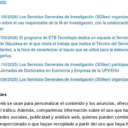
RSS
1/05/2026) Los Servicios Generales de Investigación (SGIker) organiz
n sobre el uso responsable de la IA en investigación, con la colaboraci
er
7/03/2026) El programa de ETB Tecnólopis dedica un espacio al Servic
 Gipuzkoa en el que relata el trabajo que realiza el Técnico del Servi
Santos, a la hora de caracterizar el lúpulo que se utiliza para la elabor
garlup.
1/10/2025) Los Servicios Generales de Investigación (SGIker) participa
I Jornadas de Doctorados en Economía y Empresa de la UPV/EHU
2/06/2025) Los Servicios Generales de Investigación (SGIker) organiza
a nº 28 para la discusión de resultados de los ensayos de aptitud de an
tal orgánico y análisis isotópico
ies
3/05/2025) El Servicio de RMN-Gipuzkoa de los SGIker ha llevado a ca
web se usan para personalizar el contenido y los anuncios, ofrec
aracterización química de dos variedades de lúpulo silvestre
el tráfico. Además, compartimos información sobre el uso que ha
1
2
3
...
79
edes sociales, publicidad y análisis web, quienes pueden combin
Página
Página
Página
Páginas intermedias Use TAB 
Página
proporcionado o que hayan recopilado a partir del uso que haya