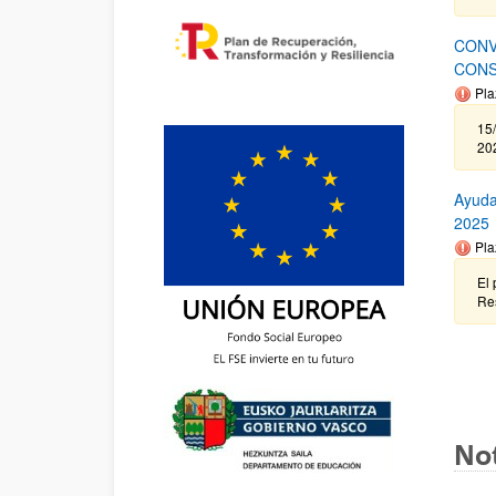
CONV
CONS
Pla
15/
202
Ayuda
2025
Pla
El 
Re
Not