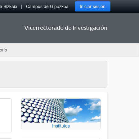
 Bizkaia
Campus de Gipuzkoa
Iniciar sesión
Vicerrectorado de Investigación
orio
Institutos