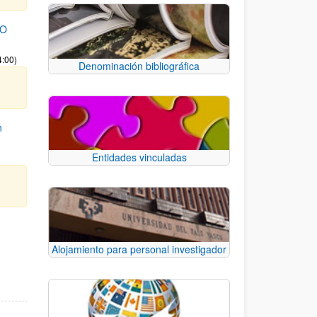
TO
4:00)
Denominación bibliográfica
n
Entidades vinculadas
e TAB para desplazarse.
Alojamiento para personal investigador