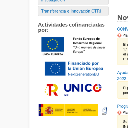
Transferencia e Innovación OTRI
No
Actividades cofinanciadas
CONV
por:
Pla
El 
17 
el
PR
Ayuda
2022
El 
pen
Prog
Pla
Se
IN