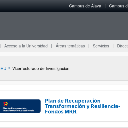
Campus de Álava
Campus de
Acceso a la Universidad
Áreas temáticas
Servicios
Direct
EHU
Vicerrectorado de Investigación
Plan de Recuperación
Transformación y Resiliencia-
Fondos MRR
ar subpáginas