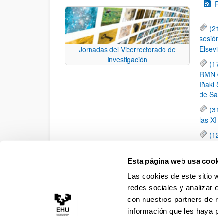
(2
sesió
Elsevi
Jornadas del Vicerrectorado de
Investigación
(1
RMN de
Iñaki 
de Sa
(3
las X
(1
jornad
elemen
Esta página web usa cook
(1
Las cookies de este sitio 
una c
redes sociales y analizar 
con nuestros partners de r
información que les haya 