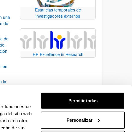
Estancias temporales de
investigadores externos
an una
ón de
io de
cio,
ación
HR Excellence in Research
n en
n la
álisis
Permitir todas
bo
er funciones de
ga del sitio web
Personalizar
arla con otra
para desplazarse.
 hecho de sus