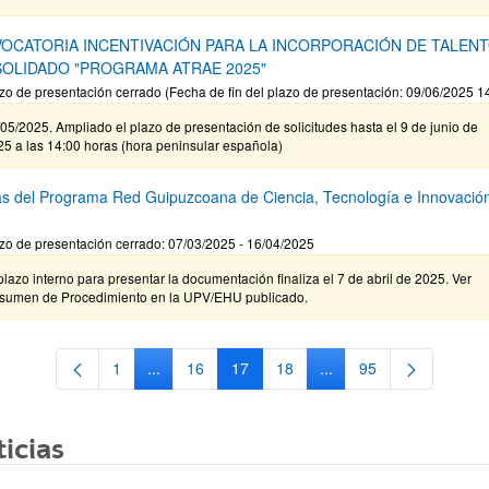
OCATORIA INCENTIVACIÓN PARA LA INCORPORACIÓN DE TALEN
OLIDADO "PROGRAMA ATRAE 2025"
zo de presentación cerrado (Fecha de fin del plazo de presentación: 09/06/2025 1
05/2025. Ampliado el plazo de presentación de solicitudes hasta el 9 de junio de
5 a las 14:00 horas (hora peninsular española)
s del Programa Red Guipuzcoana de Ciencia, Tecnología e Innovació
zo de presentación cerrado: 07/03/2025 - 16/04/2025
plazo interno para presentar la documentación finaliza el 7 de abril de 2025. Ver
sumen de Procedimiento en la UPV/EHU publicado.
1
...
16
17
18
...
95
Página
Páginas intermedias Use TAB para desplazarse.
Página
Página
Página
Páginas intermedias Us
Página
icias