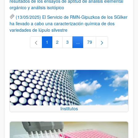
resultados de los ensayos de aptitud de análisis elemental
orgánico y análisis isotópico
(13/05/2025) El Servicio de RMN-Gipuzkoa de los SGIker
ha llevado a cabo una caracterización química de dos
variedades de lúpulo silvestre
1
2
3
...
79
Página
Página
Página
Páginas intermedias Use TAB 
Página
Institutos