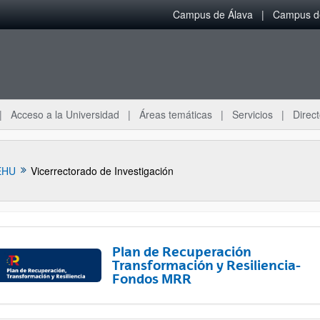
Campus de Álava
Campus de
Acceso a la Universidad
Áreas temáticas
Servicios
Direct
EHU
Vicerrectorado de Investigación
Plan de Recuperación
Transformación y Resiliencia-
Fondos MRR
ar subpáginas