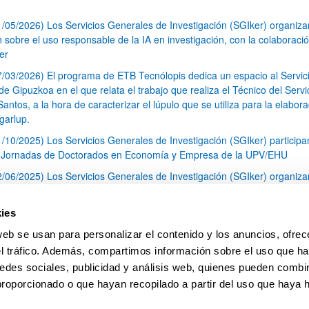
1/05/2026) Los Servicios Generales de Investigación (SGIker) organiz
n sobre el uso responsable de la IA en investigación, con la colaboraci
er
7/03/2026) El programa de ETB Tecnólopis dedica un espacio al Servic
 Gipuzkoa en el que relata el trabajo que realiza el Técnico del Servi
Santos, a la hora de caracterizar el lúpulo que se utiliza para la elabor
garlup.
1/10/2025) Los Servicios Generales de Investigación (SGIker) participa
I Jornadas de Doctorados en Economía y Empresa de la UPV/EHU
2/06/2025) Los Servicios Generales de Investigación (SGIker) organiza
a nº 28 para la discusión de resultados de los ensayos de aptitud de an
tal orgánico y análisis isotópico
ies
3/05/2025) El Servicio de RMN-Gipuzkoa de los SGIker ha llevado a ca
web se usan para personalizar el contenido y los anuncios, ofrec
aracterización química de dos variedades de lúpulo silvestre
el tráfico. Además, compartimos información sobre el uso que ha
1
2
3
...
79
edes sociales, publicidad y análisis web, quienes pueden combin
Página
Página
Página
Páginas intermedias Use TAB 
Página
proporcionado o que hayan recopilado a partir del uso que haya