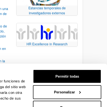
Estancias temporales de
an una
investigadores externos
ón de
io de
cio,
ación
HR Excellence in Research
n en
n la
álisis
Permitir todas
bo
er funciones de
ga del sitio web
Personalizar
arla con otra
para desplazarse.
 hecho de sus