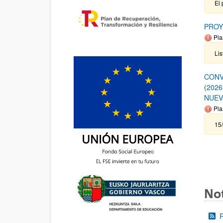
El 
PROY
Pla
Lis
CONV
(202
NUEV
Pla
15/
Not