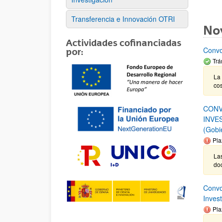
Transferencia e Innovación OTRI
No
Actividades cofinanciadas
Convo
por:
Trá
La 
cos
CONV
INVE
(Gobi
Pla
Las
do
Convo
Inves
Pla