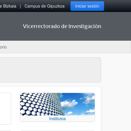
 Bizkaia
Campus de Gipuzkoa
Iniciar sesión
Vicerrectorado de Investigación
orio
Institutos