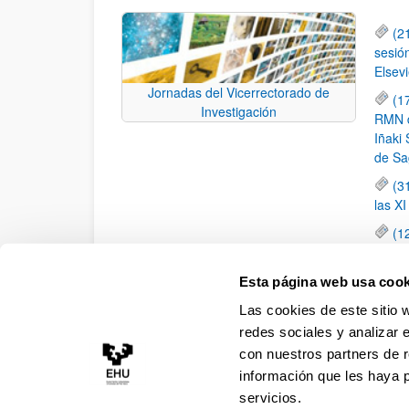
(2
sesió
Elsevi
Jornadas del Vicerrectorado de
(1
Investigación
RMN de
Iñaki 
de Sa
(3
las X
(1
jornad
elemen
Esta página web usa cook
(1
Las cookies de este sitio 
una c
redes sociales y analizar 
con nuestros partners de r
información que les haya 
servicios.