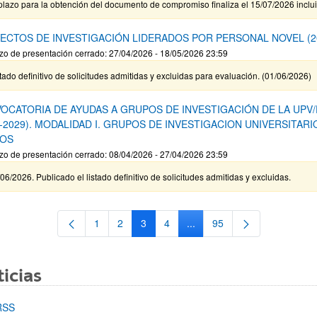
plazo para la obtención del documento de compromiso finaliza el 15/07/2026 inclu
ECTOS DE INVESTIGACIÓN LIDERADOS POR PERSONAL NOVEL (2
zo de presentación cerrado: 27/04/2026 - 18/05/2026 23:59
tado definitivo de solicitudes admitidas y excluidas para evaluación. (01/06/2026)
OCATORIA DE AYUDAS A GRUPOS DE INVESTIGACIÓN DE LA UPV
6-2029). MODALIDAD I. GRUPOS DE INVESTIGACION UNIVERSITARI
OS
zo de presentación cerrado: 08/04/2026 - 27/04/2026 23:59
06/2026. Publicado el listado definitivo de solicitudes admitidas y excluidas.
1
2
3
4
...
95
Página
Página
Página
Página
Páginas intermedias Use TA
Página
icias
RSS