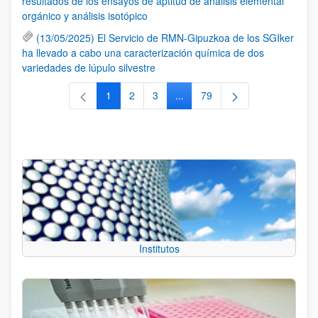
resultados de los ensayos de aptitud de análisis elemental
orgánico y análisis isotópico
(13/05/2025) El Servicio de RMN-Gipuzkoa de los SGIker
ha llevado a cabo una caracterización química de dos
variedades de lúpulo silvestre
1
2
3
...
79
Página
Página
Página
Páginas intermedias Use TAB 
Página
Institutos