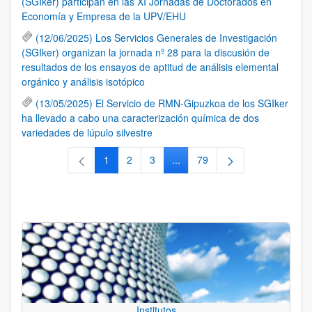
(SGIker) participan en las XI Jornadas de Doctorados en
Economía y Empresa de la UPV/EHU
(12/06/2025) Los Servicios Generales de Investigación
(SGIker) organizan la jornada nº 28 para la discusión de
resultados de los ensayos de aptitud de análisis elemental
orgánico y análisis isotópico
(13/05/2025) El Servicio de RMN-Gipuzkoa de los SGIker
ha llevado a cabo una caracterización química de dos
variedades de lúpulo silvestre
1
2
3
...
79
Página
Página
Página
Páginas intermedias Use TAB 
Página
Institutos