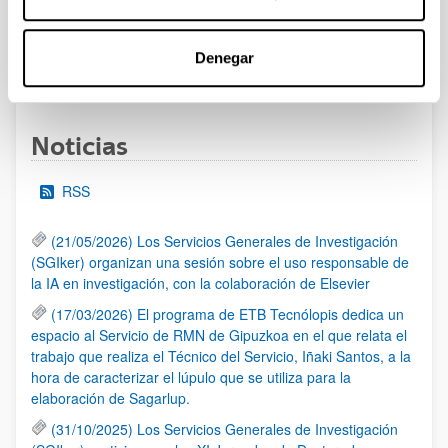
las 14:00 horas (hora peninsular)
Denegar
1
...
10
11
12
...
95
Página
Páginas intermedias Use TAB para desplazarse.
Página
Página
Página
Páginas intermedias Us
Página
Noticias
RSS
(21/05/2026) Los Servicios Generales de Investigación
(SGIker) organizan una sesión sobre el uso responsable de
la IA en investigación, con la colaboración de Elsevier
(17/03/2026) El programa de ETB Tecnólopis dedica un
espacio al Servicio de RMN de Gipuzkoa en el que relata el
trabajo que realiza el Técnico del Servicio, Iñaki Santos, a la
hora de caracterizar el lúpulo que se utiliza para la
elaboración de Sagarlup.
(31/10/2025) Los Servicios Generales de Investigación