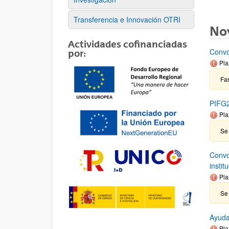
Transferencia e Innovación OTRI
No
Actividades cofinanciadas
Convo
por:
Pla
Fas
PIFG2
Pla
Se
Convo
insti
Pla
Se 
Ayuda
Pla