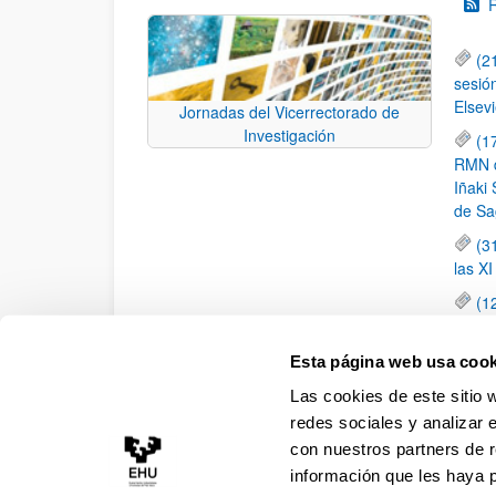
(2
sesió
Elsevi
Jornadas del Vicerrectorado de
Investigación
(1
RMN de
Iñaki 
de Sa
(3
las X
(1
jornad
elemen
Esta página web usa cook
(1
Las cookies de este sitio 
una c
redes sociales y analizar 
con nuestros partners de r
información que les haya 