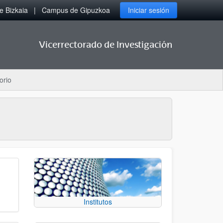
 Bizkaia
Campus de Gipuzkoa
Iniciar sesión
Vicerrectorado de Investigación
orio
Institutos