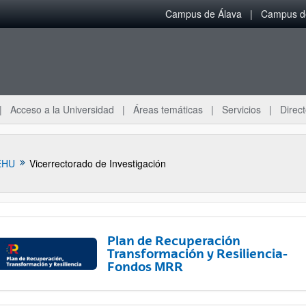
Campus de Álava
Campus de
Acceso a la Universidad
Áreas temáticas
Servicios
Direct
EHU
Vicerrectorado de Investigación
Plan de Recuperación
Transformación y Resiliencia-
Fondos MRR
ar subpáginas