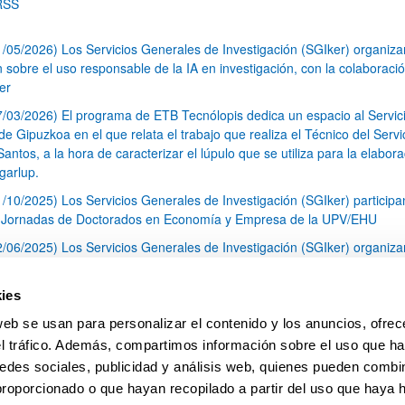
RSS
1/05/2026) Los Servicios Generales de Investigación (SGIker) organiz
n sobre el uso responsable de la IA en investigación, con la colaboraci
er
7/03/2026) El programa de ETB Tecnólopis dedica un espacio al Servic
 Gipuzkoa en el que relata el trabajo que realiza el Técnico del Servi
Santos, a la hora de caracterizar el lúpulo que se utiliza para la elabor
garlup.
1/10/2025) Los Servicios Generales de Investigación (SGIker) participa
I Jornadas de Doctorados en Economía y Empresa de la UPV/EHU
2/06/2025) Los Servicios Generales de Investigación (SGIker) organiza
a nº 28 para la discusión de resultados de los ensayos de aptitud de an
tal orgánico y análisis isotópico
ies
3/05/2025) El Servicio de RMN-Gipuzkoa de los SGIker ha llevado a ca
web se usan para personalizar el contenido y los anuncios, ofrec
aracterización química de dos variedades de lúpulo silvestre
el tráfico. Además, compartimos información sobre el uso que ha
1
2
3
...
79
edes sociales, publicidad y análisis web, quienes pueden combin
Página
Página
Página
Páginas intermedias Use TAB 
Página
proporcionado o que hayan recopilado a partir del uso que haya