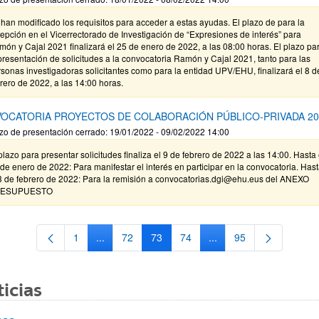
han modificado los requisitos para acceder a estas ayudas. El plazo de para la
epción en el Vicerrectorado de Investigación de “Expresiones de interés” para
ón y Cajal 2021 finalizará el 25 de enero de 2022, a las 08:00 horas. El plazo pa
presentación de solicitudes a la convocatoria Ramón y Cajal 2021, tanto para las
sonas investigadoras solicitantes como para la entidad UPV/EHU, finalizará el 8 d
rero de 2022, a las 14:00 horas.
OCATORIA PROYECTOS DE COLABORACIÓN PÚBLICO-PRIVADA 20
zo de presentación cerrado: 19/01/2022 - 09/02/2022 14:00
plazo para presentar solicitudes finaliza el 9 de febrero de 2022 a las 14:00. Hasta 
de enero de 2022: Para manifestar el interés en participar en la convocatoria. Has
 3 de febrero de 2022: Para la remisión a convocatorias.dgi@ehu.eus del ANEXO
ESUPUESTO
1
...
72
73
74
...
95
Página
Páginas intermedias Use TAB para desplazarse.
Página
Página
Página
Páginas intermedias Us
Página
icias