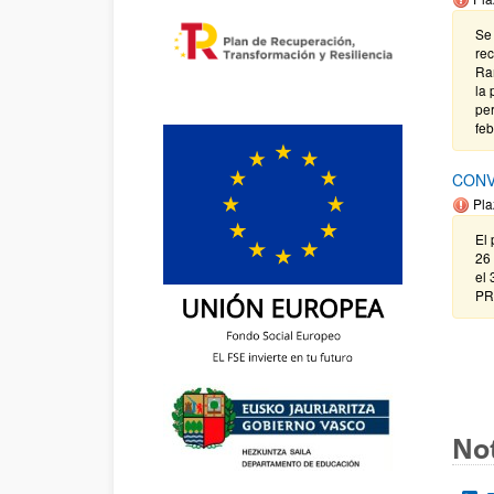
Se 
rec
Ram
la 
per
feb
CONV
Pla
El 
26 
el
PR
Not