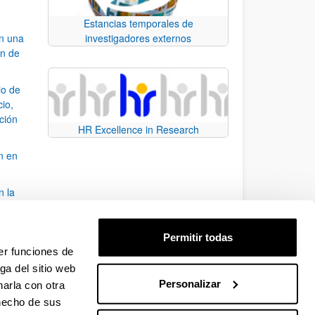
Estancias temporales de
an una
investigadores externos
ón de
io de
cio,
ación
HR Excellence in Research
n en
n la
álisis
Permitir todas
bo
er funciones de
ga del sitio web
Personalizar
arla con otra
para desplazarse.
 hecho de sus