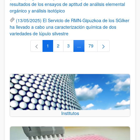
resultados de los ensayos de aptitud de análisis elemental
orgánico y análisis isotópico
(13/05/2025) El Servicio de RMN-Gipuzkoa de los SGIker
ha llevado a cabo una caracterización química de dos
variedades de lúpulo silvestre
1
2
3
...
79
Página
Página
Página
Páginas intermedias Use TAB 
Página
Institutos