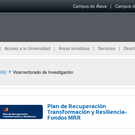
Campus de Álava
Campus de
Acceso a la Universidad
Áreas temáticas
Servicios
Direct
EHU
Vicerrectorado de Investigación
Plan de Recuperación
Transformación y Resiliencia-
Fondos MRR
ar subpáginas