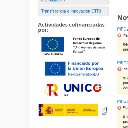
Transferencia e Innovación OTRI
No
Actividades cofinanciadas
PIFG2
por:
Pla
04/
pr
PIFG2
Pla
31
pub
22
PIFG2
Pla
01/
pr
co