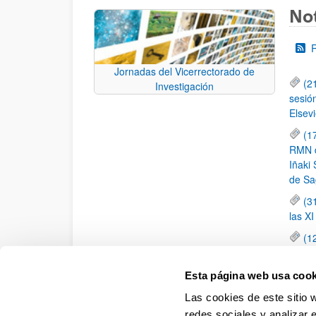
Not
Jornadas del Vicerrectorado de
(2
Investigación
sesió
Elsevi
(1
RMN de
Iñaki 
de Sa
(3
las X
(1
jornad
elemen
Esta página web usa cook
(1
Las cookies de este sitio 
una c
redes sociales y analizar 