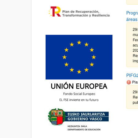
Progr
áreas
29/
muj
Fec
ac
202
Rep
imp
PIFG2
Pla
29
Re
pub