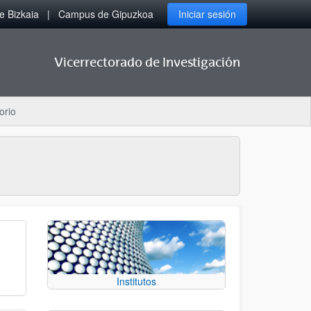
 Bizkaia
Campus de Gipuzkoa
Iniciar sesión
Vicerrectorado de Investigación
orio
Institutos