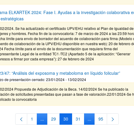
ama ELKARTEK 2024: Fase I. Ayudas a la investigación colaborativa e
 estratégicas
02/2024. Se ha actualizado el certificado UPV/EHU relativo al Plan de Igualdad de
eres y hombres. Fecha fin de la convocatoria: 7 de marzo de 2024 a las 23:59 hor
ha límite para envío de borrador del acuerdo de colaboración para firma (Modelo 
uerdo de colaboración de la UPV/EHU disponible en nuestra web): 20 de febrero d
4 Fecha límite para el envío de la documentación que requiera firma del
resentante Legal de la entidad TC1 /TC2 (Apartado 5 de la aplicación: “Generar
resos a firmar por cada empresa”): 27 de febrero de 2024
3/47: “Análisis del exposoma y metaboloma en líquido folicular”
zo de presentación cerrado: 23/01/2024 - 13/02/2024
/02/2024 Propuesta de Adjudicación de la Beca. 14/02/2024 Se ha publicado la
lación de solicitudes presentadas que pasan a fase de valoración.22/01/2024-Se 
licado la convocatoria
1
...
29
30
31
...
95
Página
Páginas intermedias Use TAB para desplazarse.
Página
Página
Página
Páginas intermedias Us
Página