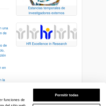
Estancias temporales de
investigadores externos
an una
ón de
HR Excellence in Research
io de
cio,
ación
n en
n la
álisis
Permitir todas
bo
er funciones de
ga del sitio web