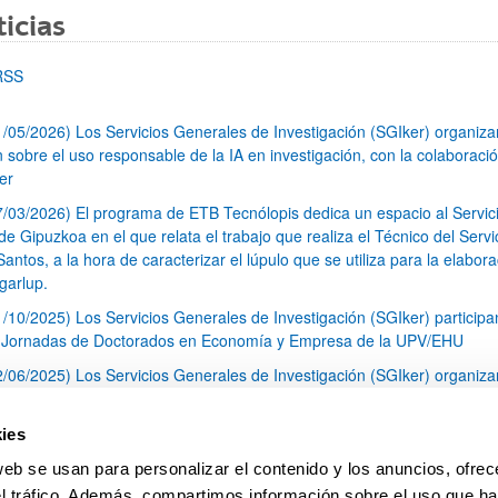
icias
RSS
1/05/2026) Los Servicios Generales de Investigación (SGIker) organiz
n sobre el uso responsable de la IA en investigación, con la colaboraci
er
7/03/2026) El programa de ETB Tecnólopis dedica un espacio al Servic
 Gipuzkoa en el que relata el trabajo que realiza el Técnico del Servi
Santos, a la hora de caracterizar el lúpulo que se utiliza para la elabor
garlup.
1/10/2025) Los Servicios Generales de Investigación (SGIker) participa
I Jornadas de Doctorados en Economía y Empresa de la UPV/EHU
2/06/2025) Los Servicios Generales de Investigación (SGIker) organiza
a nº 28 para la discusión de resultados de los ensayos de aptitud de an
tal orgánico y análisis isotópico
ies
3/05/2025) El Servicio de RMN-Gipuzkoa de los SGIker ha llevado a ca
web se usan para personalizar el contenido y los anuncios, ofrec
aracterización química de dos variedades de lúpulo silvestre
el tráfico. Además, compartimos información sobre el uso que ha