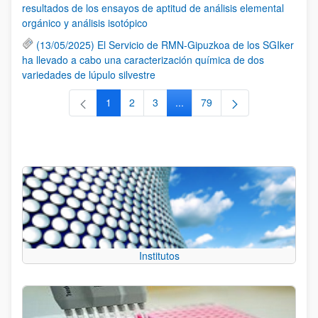
resultados de los ensayos de aptitud de análisis elemental
orgánico y análisis isotópico
(13/05/2025) El Servicio de RMN-Gipuzkoa de los SGIker
ha llevado a cabo una caracterización química de dos
variedades de lúpulo silvestre
1
2
3
...
79
Página
Página
Página
Páginas intermedias Use TAB 
Página
Institutos