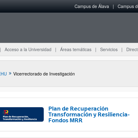
Campus de Álava
Campus de
Acceso a la Universidad
Áreas temáticas
Servicios
Direct
EHU
Vicerrectorado de Investigación
Plan de Recuperación
Transformación y Resiliencia-
Fondos MRR
ar subpáginas