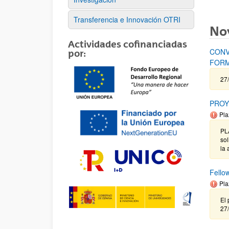
Transferencia e Innovación OTRI
No
Actividades cofinanciadas
CONV
por:
FORM
27/
PROY
Pla
PL
sol
la 
Fello
Pla
El 
27