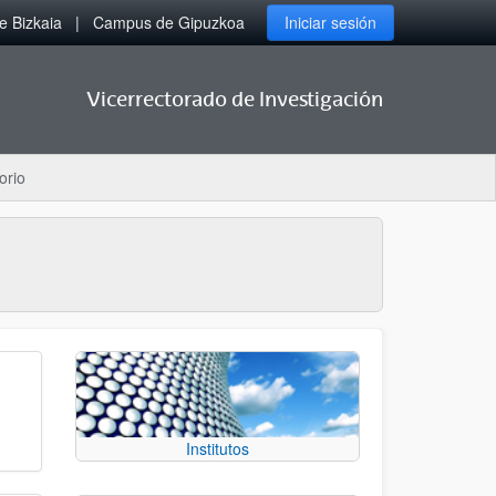
 Bizkaia
Campus de Gipuzkoa
Iniciar sesión
Vicerrectorado de Investigación
orio
Institutos