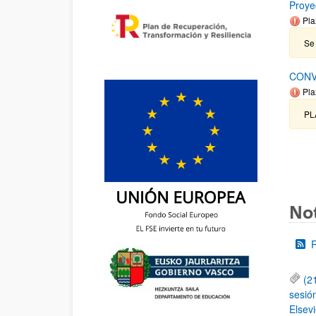
Proye
Pla
Se 
CONV
Pla
PL
Not
(2
sesió
Elsevi