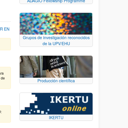
ADAGIO Fellowship Programme
R EN
Grupos de investigación reconocidos
de la UPV/EHU
ara
e de
Producción científica
U:
IKERTU