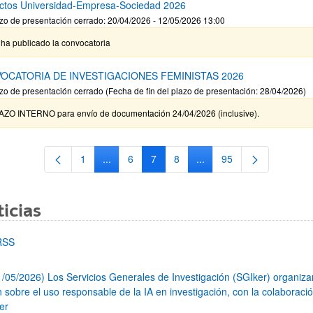
ctos Universidad-Empresa-Sociedad 2026
zo de presentación cerrado: 20/04/2026 - 12/05/2026 13:00
ha publicado la convocatoria
OCATORIA DE INVESTIGACIONES FEMINISTAS 2026
zo de presentación cerrado (Fecha de fin del plazo de presentación: 28/04/2026)
AZO INTERNO para envío de documentación 24/04/2026 (inclusive).
1
...
6
7
8
...
95
Página
Páginas intermedias Use TAB para desplazars
Página
Página
Página
Páginas intermedias Use
Página
icias
RSS
1/05/2026) Los Servicios Generales de Investigación (SGIker) organiz
n sobre el uso responsable de la IA en investigación, con la colaboraci
er