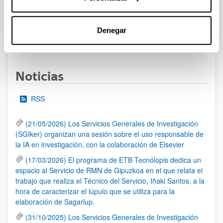
Se ha abierto el plazo de presentación de solicitudes
Denegar
1
...
22
23
24
...
95
Página
Páginas intermedias Use TAB para desplazarse.
Página
Página
Página
Páginas intermedias Us
Página
Noticias
RSS
(21/05/2026) Los Servicios Generales de Investigación
(SGIker) organizan una sesión sobre el uso responsable de
la IA en investigación, con la colaboración de Elsevier
(17/03/2026) El programa de ETB Tecnólopis dedica un
espacio al Servicio de RMN de Gipuzkoa en el que relata el
trabajo que realiza el Técnico del Servicio, Iñaki Santos, a la
hora de caracterizar el lúpulo que se utiliza para la
elaboración de Sagarlup.
(31/10/2025) Los Servicios Generales de Investigación