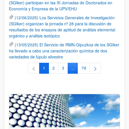
(SGIker) participan en las XI Jornadas de Doctorados en
Economía y Empresa de la UPV/EHU
(12/06/2025) Los Servicios Generales de Investigación
(SGIker) organizan la jornada nº 28 para la discusión de
resultados de los ensayos de aptitud de análisis elemental
orgánico y análisis isotópico
(13/05/2025) El Servicio de RMN-Gipuzkoa de los SGIker
ha llevado a cabo una caracterización química de dos
variedades de lúpulo silvestre
1
2
3
...
79
Página
Página
Página
Páginas intermedias Use TAB 
Página