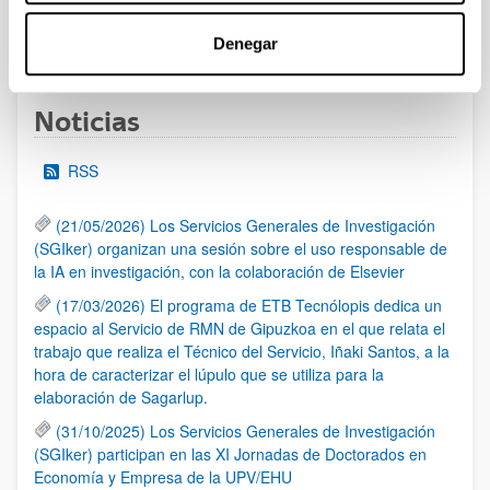
1
...
12
13
14
...
95
Denegar
Página
Páginas intermedias Use TAB para desplazarse.
Página
Página
Página
Páginas intermedias Us
Página
Noticias
RSS
(21/05/2026) Los Servicios Generales de Investigación
(SGIker) organizan una sesión sobre el uso responsable de
la IA en investigación, con la colaboración de Elsevier
(17/03/2026) El programa de ETB Tecnólopis dedica un
espacio al Servicio de RMN de Gipuzkoa en el que relata el
trabajo que realiza el Técnico del Servicio, Iñaki Santos, a la
hora de caracterizar el lúpulo que se utiliza para la
elaboración de Sagarlup.
(31/10/2025) Los Servicios Generales de Investigación
(SGIker) participan en las XI Jornadas de Doctorados en
Economía y Empresa de la UPV/EHU