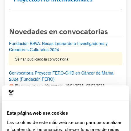
Novedades en convocatorias
Fundación BBVA: Becas Leonardo a Investigadores y
Creadores Culturales 2024
Se han publicado la convocatoria.
Convocatoria Proyecto FERO-GHD en Cáncer de Mama
2024 (Fundación FERO)
Plazo de presentación cerrado: 16/01/2024 - 07/02/2024
PLAZO INTERNO para comunicar al VRI la intención de
presentar una solicitud: 02/02/2024 Fase1: hasta el
07/02/2024- Fase 2: hasta el 02/04/2024
Esta página web usa cookies
Premios "Fronteras del Conocimiento" de la Fundación BBVA
Las cookies de este sitio web se usan para personalizar
2024
el contenido y los anuncios, ofrecer funciones de redes
Plazo de presentación cerrado: 01/01/2024 - 30/06/2024