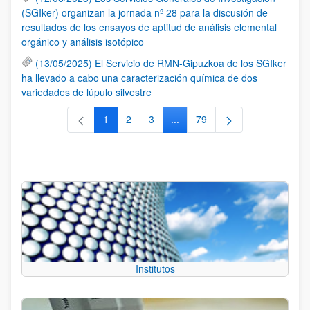
(SGIker) organizan la jornada nº 28 para la discusión de
resultados de los ensayos de aptitud de análisis elemental
orgánico y análisis isotópico
(13/05/2025) El Servicio de RMN-Gipuzkoa de los SGIker
ha llevado a cabo una caracterización química de dos
variedades de lúpulo silvestre
1
2
3
...
79
Página
Página
Página
Páginas intermedias Use TAB 
Página
Institutos