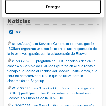
1
...
39
40
41
...
95
Página
Páginas intermedias Use TAB para desplazarse.
Página
Página
Página
Páginas intermedias Us
Página
Denegar
Noticias
RSS
(21/05/2026) Los Servicios Generales de Investigación
(SGIker) organizan una sesión sobre el uso responsable de
la IA en investigación, con la colaboración de Elsevier
(17/03/2026) El programa de ETB Tecnólopis dedica un
espacio al Servicio de RMN de Gipuzkoa en el que relata el
trabajo que realiza el Técnico del Servicio, Iñaki Santos, a la
hora de caracterizar el lúpulo que se utiliza para la
elaboración de Sagarlup.
(31/10/2025) Los Servicios Generales de Investigación
(SGIker) participan en las XI Jornadas de Doctorados en
Economía y Empresa de la UPV/EHU
(12/06/2025) Los Servicios Generales de Investigación