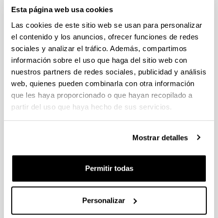
19/07/2023 Se ha publicado la propuesta de adjudicación
Esta página web usa cookies
Las cookies de este sitio web se usan para personalizar
CONVOCATORIA AYUDAS PARA LA FINANCIACIÓN DE
el contenido y los anuncios, ofrecer funciones de redes
PLANES DE INVESTIGACIÓN EN COOPERACIÓN EN EL
sociales y analizar el tráfico. Además, compartimos
ÁREA DE LA INTELIGENCIA ARTIFICIAL
información sobre el uso que haga del sitio web con
DESARROLLADOS POR GRUPOS DE INVESTIGACIÓN
nuestros partners de redes sociales, publicidad y análisis
INTERDISCIPLINARES
web, quienes pueden combinarla con otra información
Plazo de presentación cerrado: 13/07/2023 - 15/09/2023 23:59
que les haya proporcionado o que hayan recopilado a
EL PLAZO INTERNO DE PRESENTACIÓN DE SOLICITUDES
partir del uso que haya hecho de sus servicios.
ES DEL 13/07/2023 AL 08/09/2023 (INCLUSIVE).
Convocatoria de ayudas del Ministerio de Ciencia e
Mostrar detalles
Innovación para incentivar la consolidación investigadora
2023
Plazo de presentación cerrado: 07/07/2023 - 26/07/2023 14:00
Permitir todas
Plazo interno para envío de la expresión de interés:
14/07/2023 - Plazo interno para presentación de solicitudes:
24/07/2023 (a las 14:00h)
Personalizar