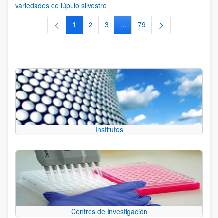
variedades de lúpulo silvestre
1
2
3
...
79
Página
Página
Página
Páginas intermedias Use TAB 
Página
Institutos
Centros de Investigación