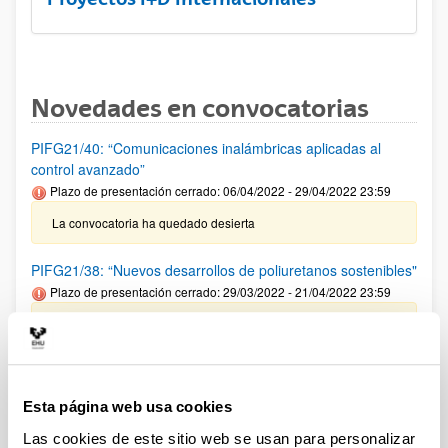
Novedades en convocatorias
PIFG21/40: “Comunicaciones inalámbricas aplicadas al
control avanzado”
Plazo de presentación cerrado: 06/04/2022 - 29/04/2022 23:59
La convocatoria ha quedado desierta
PIFG21/38: “Nuevos desarrollos de poliuretanos sostenibles"
Plazo de presentación cerrado: 29/03/2022 - 21/04/2022 23:59
Se ha publicado la propuesta de adjudicación (Fecha de
publicación: 06/04/2022)
Fundación BBVA: Becas Leonardo a investigadores y
Esta página web usa cookies
creadores culturales 2022
Las cookies de este sitio web se usan para personalizar
Se han publicado la convocatoria. El plazo para presentar las