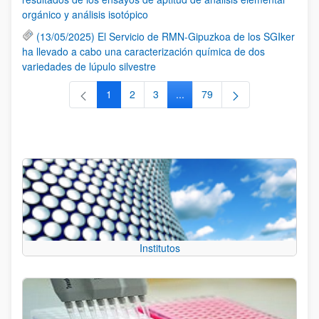
orgánico y análisis isotópico
(13/05/2025) El Servicio de RMN-Gipuzkoa de los SGIker
ha llevado a cabo una caracterización química de dos
variedades de lúpulo silvestre
1
2
3
...
79
Página
Página
Página
Páginas intermedias Use TAB 
Página
Institutos