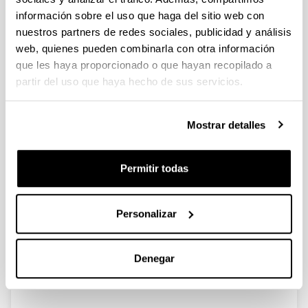
información sobre el uso que haga del sitio web con
nuestros partners de redes sociales, publicidad y análisis
EuropaCat IX - Catalysis for a
web, quienes pueden combinarla con otra información
Sustainable World (Salamanca,
que les haya proporcionado o que hayan recopilado a
Spain, August 30 - September 4,
partir del uso que haya hecho de sus servicios.
2009). I
Autoría:
J.R. González Velasco, M.P. González Marcos
Mostrar detalles
Año:
2010
Permitir todas
Revista:
The Catalyst Review
Volumen:
Personalizar
23(1)
Página de inicio - Página de fin:
Denegar
6 - 10