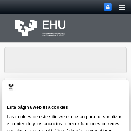
Abri
Saltar al contenido principal
me
prin
Departamento de
Abrir/cerrar m
Menú
Ingeniería Química
Esta página web usa cookies
Las cookies de este sitio web se usan para personalizar
Artículos científicos de 2010
el contenido y los anuncios, ofrecer funciones de redes
sociales y analizar el tráfico. Además, compartimos