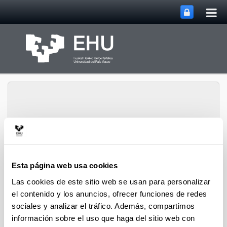
Abri
Saltar al contenido principal
me
prin
Departamento de
Abrir/cerrar m
Menú
Ingeniería Química
Esta página web usa cookies
Las cookies de este sitio web se usan para personalizar
el contenido y los anuncios, ofrecer funciones de redes
Tesis doctorales de 2006
sociales y analizar el tráfico. Además, compartimos
información sobre el uso que haga del sitio web con