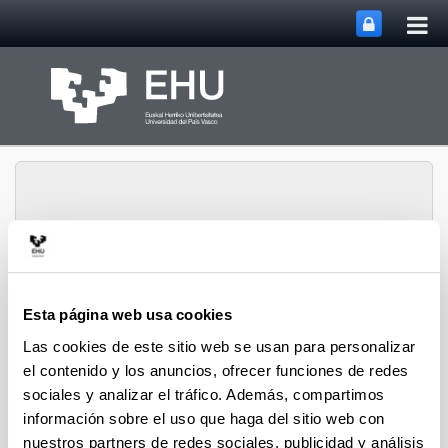
Abri
Saltar al contenido principal
me
prin
Departamento de
Esta página web usa cookies
Abrir/cerrar m
Menú
Ingeniería Química
Las cookies de este sitio web se usan para personalizar
el contenido y los anuncios, ofrecer funciones de redes
sociales y analizar el tráfico. Además, compartimos
Tesis doctorales de 2007
información sobre el uso que haga del sitio web con
nuestros partners de redes sociales, publicidad y análisis