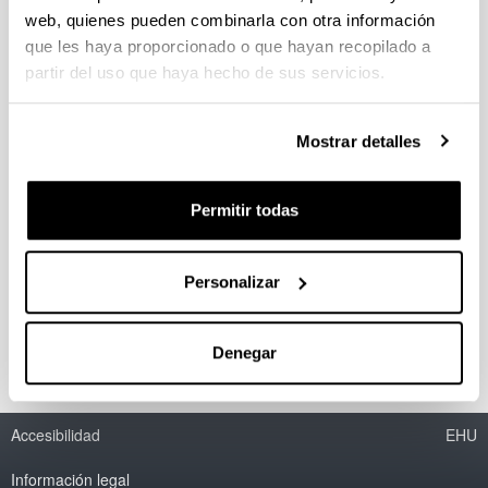
web, quienes pueden combinarla con otra información
que les haya proporcionado o que hayan recopilado a
Productos y cinética de la pirólisis
partir del uso que haya hecho de sus servicios.
térmica y catalítica de neumáticos
usados en un reactor de spouted
bed cónico
Mostrar detalles
Doctorando/a:
Miriam Arabiourrutia Gallastegi
Permitir todas
Año:
2007
Personalizar
Personas encargadas de la dirección:
M. Olazar, R. Aguado
Denegar
Accesibilidad
EHU
Información legal