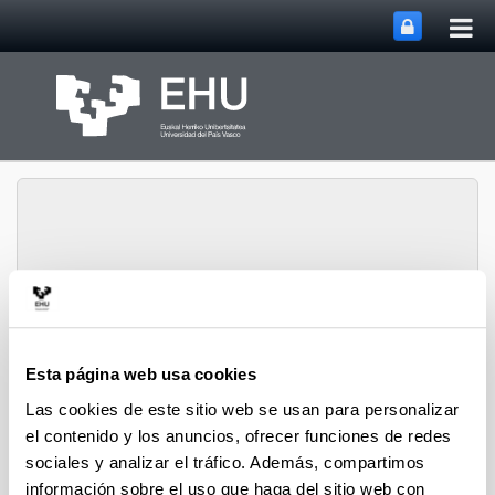
Abri
Saltar al contenido principal
me
prin
Departamento de
Abrir/cerrar m
Menú
Ingeniería Química
Esta página web usa cookies
Las cookies de este sitio web se usan para personalizar
el contenido y los anuncios, ofrecer funciones de redes
Tesis doctorales de 2007
sociales y analizar el tráfico. Además, compartimos
información sobre el uso que haga del sitio web con