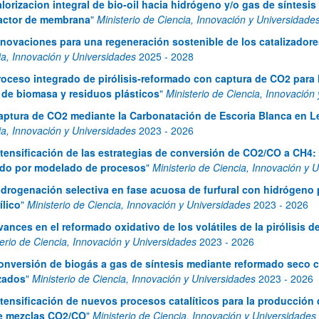
alorizacion integral de bio-oil hacia hidrógeno y/o gas de síntesi
actor de membrana
"
Ministerio de Ciencia, Innovación y Universidade
nnovaciones para una regeneración sostenible de los catalizadores 
ia, Innovación y Universidades
2025
-
2028
ar subpáginas
roceso integrado de pirólisis-reformado con captura de CO2 para
r de biomasa y residuos plásticos
"
Ministerio de Ciencia, Innovación
aptura de CO2 mediante la Carbonatación de Escoria Blanca en L
ia, Innovación y Universidades
2023
-
2026
ntensificación de las estrategias de conversión de CO2/CO a CH4: 
ido por modelado de procesos
"
Ministerio de Ciencia, Innovación y 
idrogenación selectiva en fase acuosa de furfural con hidrógeno 
ílico
"
Ministerio de Ciencia, Innovación y Universidades
2023
-
2026
ar subpáginas
vances en el reformado oxidativo de los volátiles de la pirólisis
terio de Ciencia, Innovación y Universidades
2023
-
2026
onversión de biogás a gas de síntesis mediante reformado seco 
zados
"
Ministerio de Ciencia, Innovación y Universidades
2023
-
2026
ntensificación de nuevos procesos catalíticos para la producció
e mezclas CO2/CO
"
Ministerio de Ciencia, Innovación y Universidades