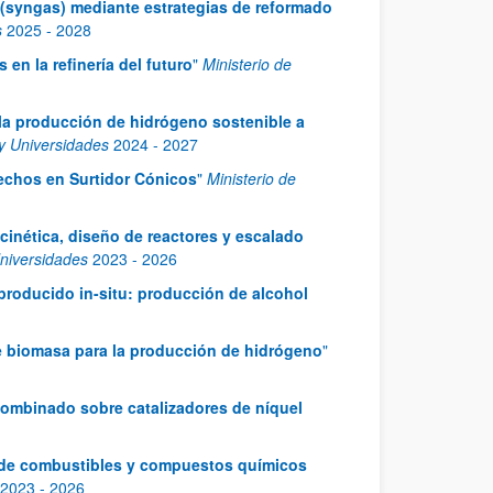
s (syngas) mediante estrategias de reformado
s
2025
-
2028
en la refinería del futuro
"
Ministerio de
 la producción de hidrógeno sostenible a
 y Universidades
2024
-
2027
echos en Surtidor Cónicos
"
Ministerio de
cinética, diseño de reactores y escalado
Universidades
2023
-
2026
producido in-situ: producción de alcohol
 de biomasa para la producción de hidrógeno
"
combinado sobre catalizadores de níquel
n de combustibles y compuestos químicos
2023
-
2026