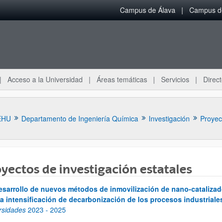
Campus de Álava
Campus de
Acceso a la Universidad
Áreas temáticas
Servicios
Direct
EHU
Departamento de Ingeniería Química
Investigación
Proyec
yectos de investigación estatales
esarrollo de nuevos métodos de inmovilización de nano-catalizado
ar subpáginas
la intensificación de decarbonización de los procesos industriale
rsidades
2023
-
2025