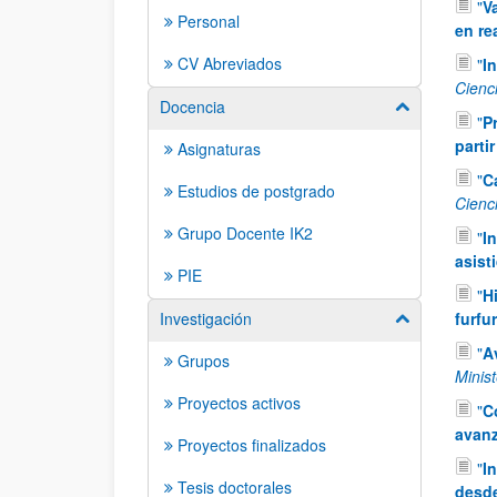
"
V
Personal
en re
CV Abreviados
"
I
Cienc
Docencia
Mostrar/ocult
"
P
parti
Asignaturas
"
C
Estudios de postgrado
Cienc
Grupo Docente IK2
"
I
asist
PIE
"
H
Investigación
furfur
Mostrar/ocult
"
A
Grupos
Minis
Proyectos activos
"
C
avan
Proyectos finalizados
"
I
Tesis doctorales
desd