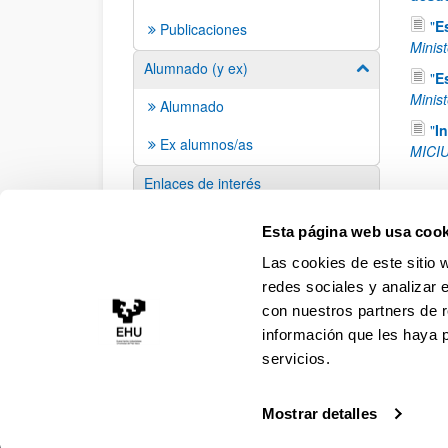
"
E
Publicaciones
Minis
Alumnado (y ex)
Mostrar/ocult
"
E
Minis
Alumnado
"
I
Ex alumnos/as
MICI
Enlaces de interés
Sugerencias y solicitudes
Esta página web usa cook
Las cookies de este sitio 
redes sociales y analizar 
con nuestros partners de r
información que les haya 
servicios.
Mostrar detalles
Accesibilidad
Información legal
Contacto
Ma