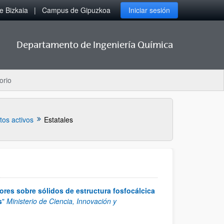
 Bizkaia
Campus de Gipuzkoa
Iniciar sesión
Departamento de Ingeniería Química
orio
tos activos
Estatales
res sobre sólidos de estructura fosfocálcica
s
"
Ministerio de Ciencia, Innovación y