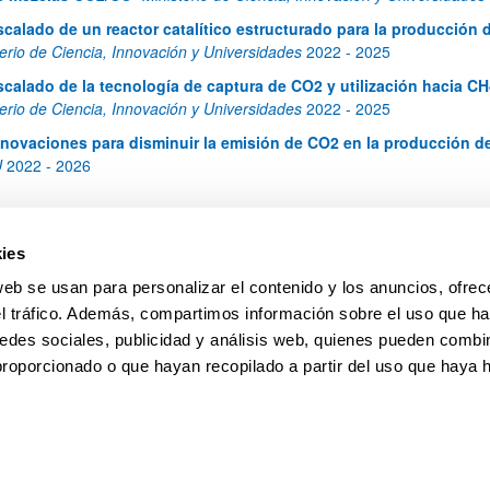
scalado de un reactor catalítico estructurado para la producción
terio de Ciencia, Innovación y Universidades
2022
-
2025
ar subpáginas
scalado de la tecnología de captura de CO2 y utilización hacia C
terio de Ciencia, Innovación y Universidades
2022
-
2025
nnovaciones para disminuir la emisión de CO2 en la producción de
U
2022
-
2026
ies
web se usan para personalizar el contenido y los anuncios, ofrec
el tráfico. Además, compartimos información sobre el uso que ha
edes sociales, publicidad y análisis web, quienes pueden combin
proporcionado o que hayan recopilado a partir del uso que haya
pa
Ayuda