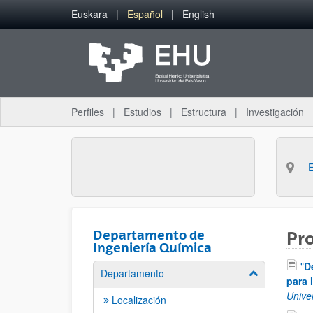
Saltar al contenido principal
Euskara
Español
English
Perfiles
Estudios
Estructura
Investigación
Departamento de
Pro
Ingeniería Química
"
D
Departamento
Mostrar/ocult
para 
Unive
Localización