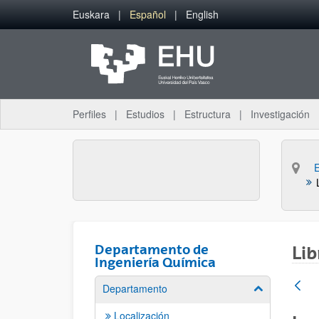
Saltar al contenido principal
Euskara
Español
English
Perfiles
Estudios
Estructura
Investigación
Departamento de
Lib
Ingeniería Química
Departamento
Mostrar/ocult
Localización