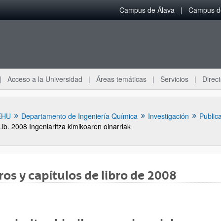
Campus de Álava
Campus de
Acceso a la Universidad
Áreas temáticas
Servicios
Direct
EHU
Departamento de Ingeniería Química
Investigación
Public
Lib. 2008 Ingeniaritza kimikoaren oinarriak
ros y capítulos de libro de 2008
ar subpáginas