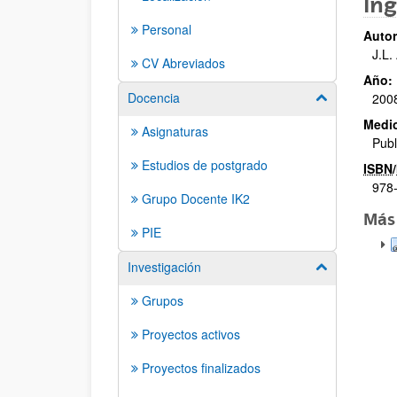
Ing
Personal
Autor
J.L.
CV Abreviados
Año:
Docencia
200
Mostrar/ocult
Medio
Asignaturas
Publ
Estudios de postgrado
ISBN
/
978
Grupo Docente IK2
Más
PIE
Investigación
Mostrar/ocult
Grupos
Proyectos activos
Proyectos finalizados