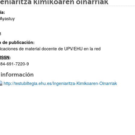
eniaritza kimikoaren oinarriak
ía:
 Ayastuy
8
ar subpáginas
 de publicación:
icaciones de material docente de UPV/EHU en la red
ISSN
:
-84-691-7220-9
 información
http://testubiltegia.ehu.es/Ingeniaritza-Kimikoaren-Oinarriak
ar subpáginas