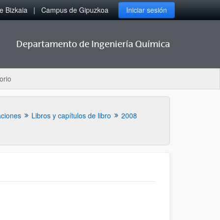
 Bizkaia
Campus de Gipuzkoa
Iniciar sesión
Departamento de Ingeniería Química
orio
aciones
Libros y capítulos de libro
2008