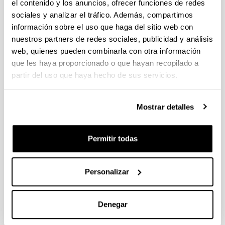
el contenido y los anuncios, ofrecer funciones de redes
sociales y analizar el tráfico. Además, compartimos
Enfoque "Aprendizaje Basado en
información sobre el uso que haga del sitio web con
Proyectos" para enseñar sistemas
nuestros partners de redes sociales, publicidad y análisis
de potencia de gas y vapor
web, quienes pueden combinarla con otra información
que les haya proporcionado o que hayan recopilado a
Autoría:
partir del uso que haya hecho de sus servicios.
A. Aranzabal
Año:
2014
Mostrar detalles
Revista:
@tic Revista d'Innovació Educativa
Permitir todas
Página de inicio - Página de fin:
138 - 148
ISBN
/
ISSN
:
Personalizar
1989 - 3477
Más información
Denegar
https://ojs.uv.es/index.php/attic/article/view/390
4