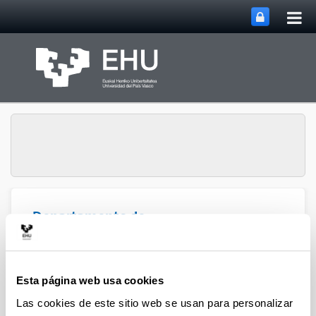
Abri
Saltar al contenido principal
me
prin
Departamento de
Abrir/cerrar m
Menú
Ingeniería Química
Esta página web usa cookies
Libros y capítulos de 2014
Las cookies de este sitio web se usan para personalizar