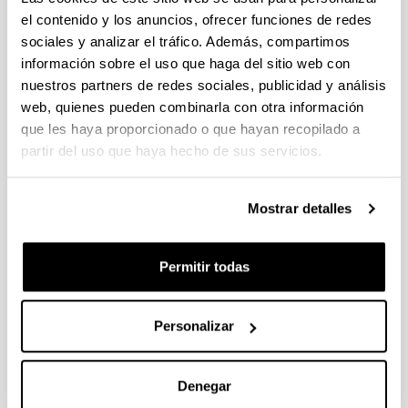
el contenido y los anuncios, ofrecer funciones de redes
sociales y analizar el tráfico. Además, compartimos
Effect of temperature on the
información sobre el uso que haga del sitio web con
catalytic performance of dolomite
nuestros partners de redes sociales, publicidad y análisis
for H2 production by steam
web, quienes pueden combinarla con otra información
reforming of a bio-oil/ethanol
que les haya proporcionado o que hayan recopilado a
mixture
partir del uso que haya hecho de sus servicios.
Autoría:
B. Aramburu, B. Valle, C. Santiviago, J. Bilbao, A. G.
Gayubo
Mostrar detalles
Año:
2014
Permitir todas
Revista:
Chemical Engineering Transactions
Volumen:
Personalizar
37
Página de inicio - Página de fin:
Denegar
451 - 456