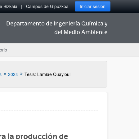
 Bizkaia
Campus de Gipuzkoa
Iniciar sesión
Departamento de Ingeniería Química y
del Medio Ambiente
orio
s
2024
Tesis: Lamiae Ouayloul
ra la producción de