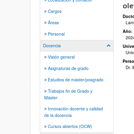
ole
Cargos
Docto
Áreas
Lam
Año:
Personal
202
Docencia
Mostrar/ocult
Unive
Univ
Visión general
Perso
Dr. 
Asignaturas de grado
Estudios de máster/posgrado
Trabajos fin de Grado y
Máster
Innovación docente y calidad
de la docencia
Cursos abiertos (OCW)