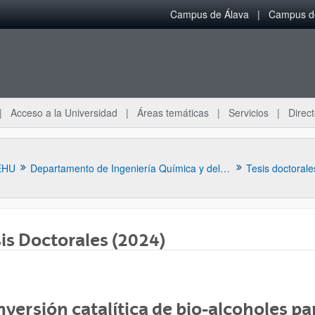
Campus de Álava
Campus de
Acceso a la Universidad
Áreas temáticas
Servicios
Direct
EHU
Departamento de Ingeniería Química y del Medio Ambiente
Tesis doctorale
is Doctorales (2024)
ar subpáginas
versión catalítica de bio-alcoholes pa