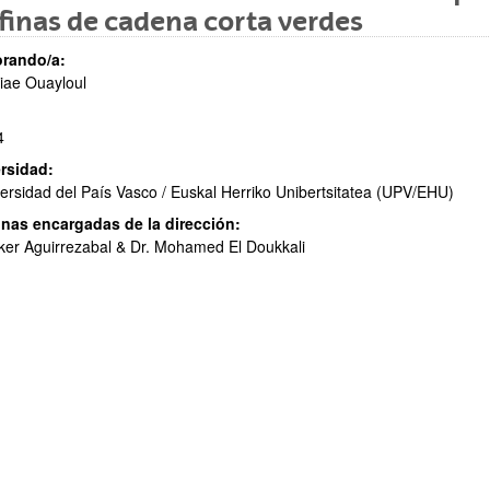
finas de cadena corta verdes
rando/a:
iae Ouayloul
4
ar subpáginas
rsidad:
ersidad del País Vasco / Euskal Herriko Unibertsitatea (UPV/EHU)
nas encargadas de la dirección:
Iker Aguirrezabal & Dr. Mohamed El Doukkali