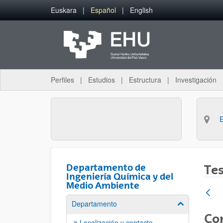
Saltar al contenido principal
Euskara
Español
English
Perfiles
Estudios
Estructura
Investigación
Departamento de
Tes
Ingeniería Química y del
Medio Ambiente
Departamento
Mostrar/ocult
Con
Localización y contacto