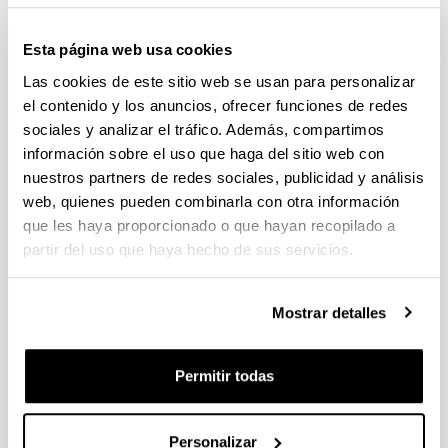
Webinar “La ciencia del cambio climático”
23/11/2022
Esta página web usa cookies
Webinars "De la dinámica de contaminantes al ciclo
Las cookies de este sitio web se usan para personalizar
del agua"
el contenido y los anuncios, ofrecer funciones de redes
05/05/2022 - 12/05/2022
sociales y analizar el tráfico. Además, compartimos
Webinar: "Los malos humos de la energía"
información sobre el uso que haga del sitio web con
24/11/2021
nuestros partners de redes sociales, publicidad y análisis
Webinars "La meteorología incómoda del Sur de
web, quienes pueden combinarla con otra información
Europa"
que les haya proporcionado o que hayan recopilado a
22/04/2021 - 29/04/2021
partir del uso que haya hecho de sus servicios.
Presentación del plan de Movilidad Urbana
Sostenible 2015-2030 de la Villa de Bilbao
18/11/2020
Mostrar detalles
Noticias
Permitir todas
Personalizar