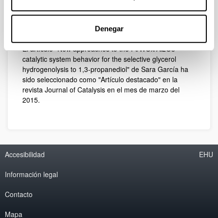
"Artículo destacado" de Sara García
en el Journal of Catalysis
Denegar
31/03/2015
El artículo "New approaches to the Pt/WOx/Al2O3
catalytic system behavior for the selective glycerol
hydrogenolysis to 1,3-propanediol" de Sara García ha
sido seleccionado como "Artículo destacado" en la
revista Journal of Catalysis en el mes de marzo del
2015.
Accesibilidad
EHU
Información legal
Contacto
Mapa