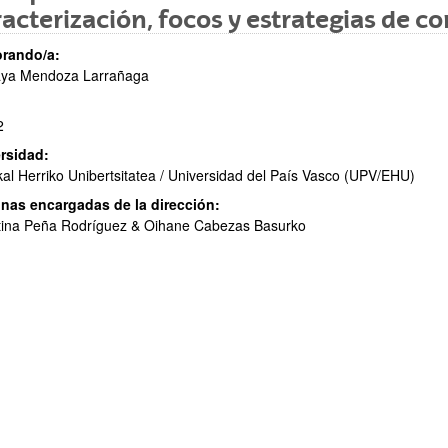
acterización, focos y estrategias de co
rando/a:
ya Mendoza Larrañaga
2
ar subpáginas
rsidad:
al Herriko Unibertsitatea / Universidad del País Vasco (UPV/EHU)
nas encargadas de la dirección:
tina Peña Rodríguez & Oihane Cabezas Basurko