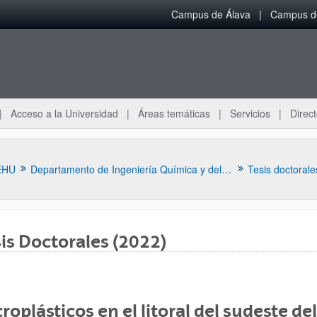
Campus de Álava
Campus de
Acceso a la Universidad
Áreas temáticas
Servicios
Direct
EHU
Departamento de Ingeniería Química y del Medio Ambiente
Tesis doctorale
is Doctorales (2022)
ar subpáginas
roplásticos en el litoral del sudeste del