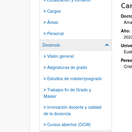
Car
Cargos
Docto
Áreas
Ama
Año:
Personal
202
Docencia
Mostrar/ocult
Unive
Eusk
Visión general
Perso
Cris
Asignaturas de grado
Estudios de máster/posgrado
Trabajos fin de Grado y
Máster
Innovación docente y calidad
de la docencia
Cursos abiertos (OCW)