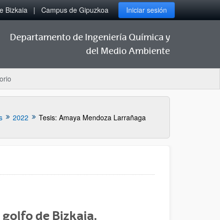
 Bizkaia
Campus de Gipuzkoa
Iniciar sesión
Departamento de Ingeniería Química y
del Medio Ambiente
orio
s
2022
Tesis: Amaya Mendoza Larrañaga
 golfo de Bizkaia.