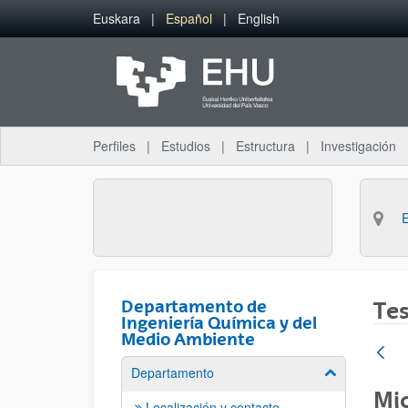
Saltar al contenido principal
Euskara
Español
English
Perfiles
Estudios
Estructura
Investigación
Departamento de
Tes
Ingeniería Química y del
Medio Ambiente
Departamento
Mostrar/ocult
Mic
Localización y contacto