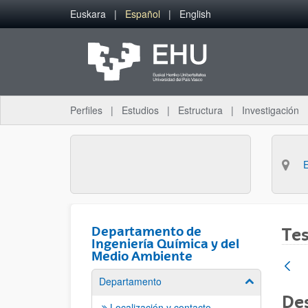
Saltar al contenido principal
Euskara
Español
English
Perfiles
Estudios
Estructura
Investigación
Departamento de
Tes
Ingeniería Química y del
Medio Ambiente
Departamento
Mostrar/ocult
De
Localización y contacto