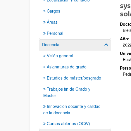
sy
Cargos
sol
Áreas
Docto
Biel
Personal
Año:
Docencia
202
Mostrar/ocult
Unive
Visión general
Eusk
Asignaturas de grado
Perso
Pedr
Estudios de máster/posgrado
Trabajos fin de Grado y
Máster
Innovación docente y calidad
de la docencia
Cursos abiertos (OCW)