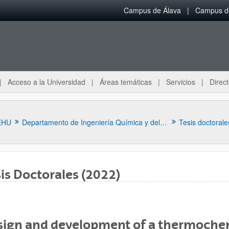
Campus de Álava
Campus de
Acceso a la Universidad
Áreas temáticas
Servicios
Direct
EHU
Departamento de Ingeniería Química y del Medio Ambiente
Tesis doctorale
is Doctorales (2022)
ar subpáginas
sign and development of a thermochem