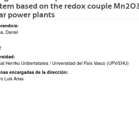
stem based on the redox couple Mn2O
ar power plants
rando/a:
sa, Daniel
2
ar subpáginas
rsidad:
al Herriko Unibertsitatea / Universidad del País Vasco (UPV/EHU)
nas encargadas de la dirección:
o Luis Arias