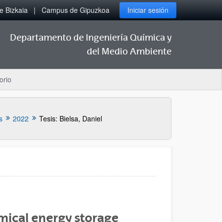
 Bizkaia
Campus de Gipuzkoa
Iniciar sesión
Departamento de Ingeniería Química y
del Medio Ambiente
orio
s
2022
Tesis: Bielsa, Daniel
ical energy storage